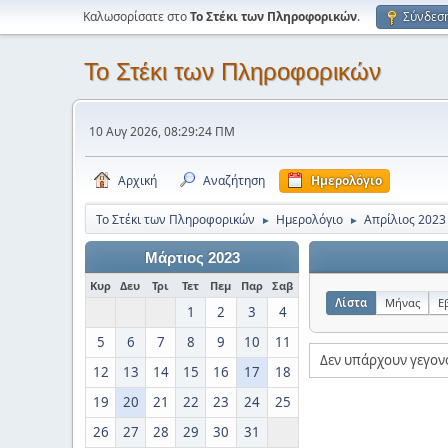
Καλωσορίσατε στο
Το Στέκι των Πληροφορικών
.
Σύνδεσ
Το Στέκι των Πληροφορικών
10 Αυγ 2026, 08:29:24 ΠΜ
Αρχική
Αναζήτηση
Ημερολόγιο
Το Στέκι των Πληροφορικών
Ημερολόγιο
Απρίλιος 2023
►
►
Μάρτιος 2023
Κυρ
Δευ
Τρι
Τετ
Πεμ
Παρ
Σαβ
Λίστα
Μήνας
Ε
1
2
3
4
5
6
7
8
9
10
11
Δεν υπάρχουν γεγον
12
13
14
15
16
17
18
19
20
21
22
23
24
25
26
27
28
29
30
31