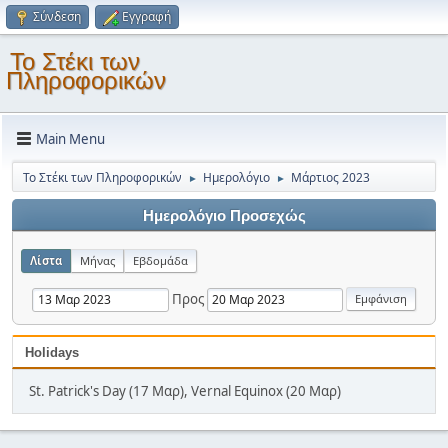
Σύνδεση
Εγγραφή
Το Στέκι των
Πληροφορικών
Main Menu
Το Στέκι των Πληροφορικών
Ημερολόγιο
Μάρτιος 2023
►
►
Ημερολόγιο Προσεχώς
Λίστα
Μήνας
Εβδομάδα
Προς
Holidays
St. Patrick's Day (17 Μαρ), Vernal Equinox (20 Μαρ)