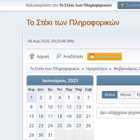
Καλωσορίσατε στο
Το Στέκι των Πληροφορικών
.
Σύνδεσ
Το Στέκι των Πληροφορικών
06 Αυγ 2026, 09:25:46 ΜΜ
Αρχική
Αναζήτηση
Ημερολόγιο
Το Στέκι των Πληροφορικών
Ημερολόγιο
Φεβρουάριος 
►
►
Ιανουάριος 2023
Κυρ
Δευ
Τρι
Τετ
Πεμ
Παρ
Σαβ
Λίστα
Μήνας
Ε
1
2
3
4
5
6
7
8
9
10
11
12
13
14
Δεν υπάρχουν γεγον
15
16
17
18
19
20
21
22
23
24
25
26
27
28
29
30
31