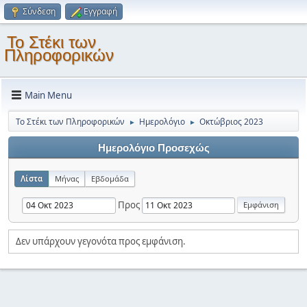
Σύνδεση
Εγγραφή
Το Στέκι των
Πληροφορικών
Main Menu
Το Στέκι των Πληροφορικών
Ημερολόγιο
Οκτώβριος 2023
►
►
Ημερολόγιο Προσεχώς
Λίστα
Μήνας
Εβδομάδα
Προς
Δεν υπάρχουν γεγονότα προς εμφάνιση.