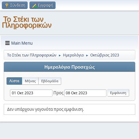
Σύνδεση
Εγγραφή
Το Στέκι των
Πληροφορικών
Main Menu
Το Στέκι των Πληροφορικών
Ημερολόγιο
Οκτώβριος 2023
►
►
Ημερολόγιο Προσεχώς
Λίστα
Μήνας
Εβδομάδα
Προς
Δεν υπάρχουν γεγονότα προς εμφάνιση.