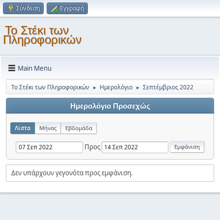
Σύνδεση
Εγγραφή
Το Στέκι των
Πληροφορικών
Main Menu
Το Στέκι των Πληροφορικών
Ημερολόγιο
Σεπτέμβριος 2022
►
►
Ημερολόγιο Προσεχώς
Λίστα
Μήνας
Εβδομάδα
Προς
Δεν υπάρχουν γεγονότα προς εμφάνιση.