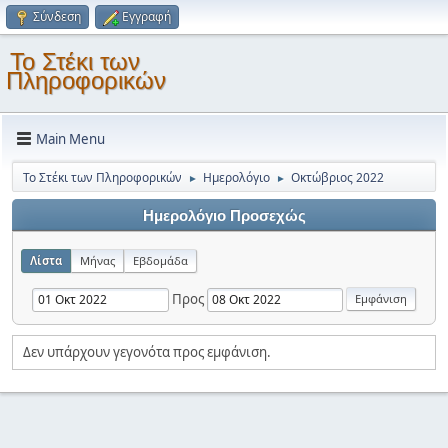
Σύνδεση
Εγγραφή
Το Στέκι των
Πληροφορικών
Main Menu
Το Στέκι των Πληροφορικών
Ημερολόγιο
Οκτώβριος 2022
►
►
Ημερολόγιο Προσεχώς
Λίστα
Μήνας
Εβδομάδα
Προς
Δεν υπάρχουν γεγονότα προς εμφάνιση.