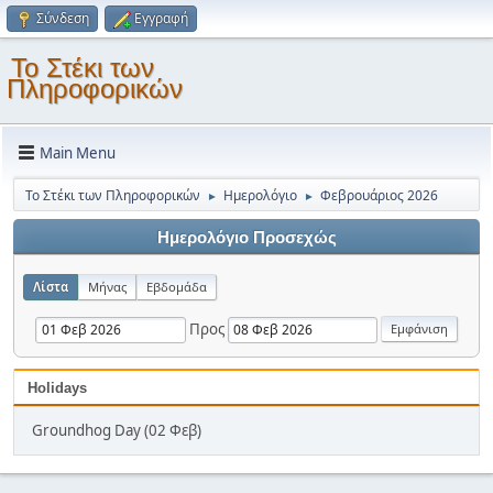
Σύνδεση
Εγγραφή
Το Στέκι των
Πληροφορικών
Main Menu
Το Στέκι των Πληροφορικών
Ημερολόγιο
Φεβρουάριος 2026
►
►
Ημερολόγιο Προσεχώς
Λίστα
Μήνας
Εβδομάδα
Προς
Holidays
Groundhog Day (02 Φεβ)