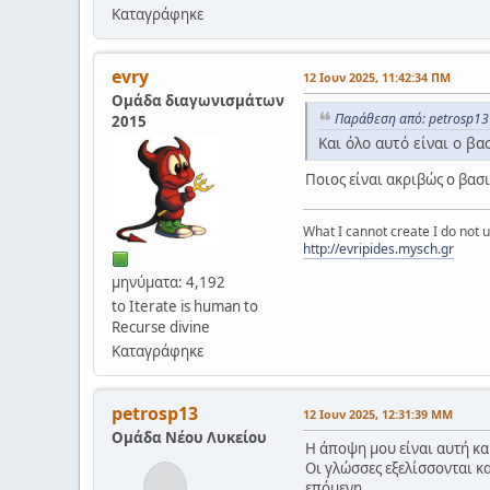
Καταγράφηκε
evry
12 Ιουν 2025, 11:42:34 ΠΜ
Ομάδα διαγωνισμάτων
Παράθεση από: petrosp13 
2015
Και όλο αυτό είναι ο β
Ποιος είναι ακριβώς ο βασ
What I cannot create I do not
http://evripides.mysch.gr
μηνύματα: 4,192
to Iterate is human to
Recurse divine
Καταγράφηκε
petrosp13
12 Ιουν 2025, 12:31:39 ΜΜ
Ομάδα Νέου Λυκείου
Η άποψη μου είναι αυτή και
Οι γλώσσες εξελίσσονται κα
επόμενη