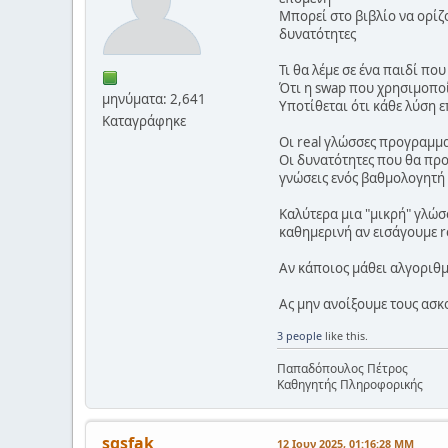
Μπορεί στο βιβλίο να ορίζ
δυνατότητες
Τι θα λέμε σε ένα παιδί πο
Ότι η swap που χρησιμοποίη
μηνύματα: 2,641
Υποτίθεται ότι κάθε λύση 
Καταγράφηκε
Οι real γλώσσες προγραμματ
Οι δυνατότητες που θα προ
γνώσεις ενός βαθμολογητή
Καλύτερα μια "μικρή" γλώσ
καθημερινή αν εισάγουμε r
Αν κάποιος μάθει αλγοριθμ
Ας μην ανοίξουμε τους ασκ
3 people
like this.
Παπαδόπουλος Πέτρος
Καθηγητής Πληροφορικής
sgsfak
12 Ιουν 2025, 01:16:28 ΜΜ