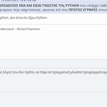
 12 Ιουν 2025, 10:47:24 ΠΜ
ΠΟΔΕΙΞΕΙΣ ΜΙΑ ΚΑΙ ΕΙΣΑΙ ΓΝΩΣΤΗΣ ΤΗς PYTHON
που υπάρχει λαθο
ρισμους περι ασχετοσυνης ,αγνοιας κτλ που
ΠΡΩΤΟΣ ΕΓΡΑΨΕΣ
στους
ython. Δεν είπα ότι ξέρω Python.
 understand -- Richard Feynman
κός λόγος που δεν πρέπει να πάμε σε πραγματική γλώσσα προγραμματισ