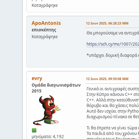
Καταγράφηκε
ApoAntonis
12 Ιουν 2025, 06:28:23 ΜΜ
επισκέπτης
Θα μπορούσαμε να αντιγρ
Καταγράφηκε
https://sch.cy/mc/1007/2
*υπάρχει δομική διαφορά 
evry
12 Ιουν 2025, 09:59:08 ΜΜ
Ομάδα διαγωνισμάτων
Γενικά οι αντιγραφές συστ
2015
Στην Κύπρο κάνουν C++ στ
C++. Αλλά στην κατεύθυνση
θόρυβο και θα χάσεις πολύ 
Αυτό δεν ισχύει στην Pytho
διαχωρισμού πίνακα σε θετ
Τι θα έπρεπε να γίνει τώρα
Τα παιδιά από του χρόνου 
μηνύματα: 4,192