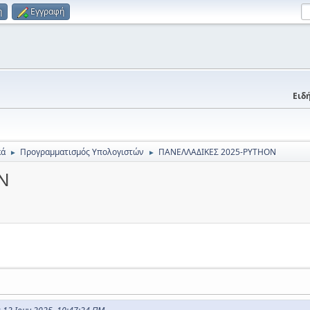
η
Εγγραφή
Ειδή
κά
Προγραμματισμός Υπολογιστών
ΠΑΝΕΛΛΑΔΙΚΕΣ 2025-PYTHON
►
►
N