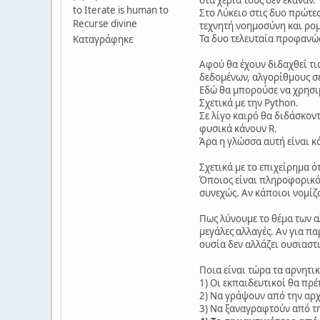
στα χέρια τους δεν έκαναν.
to Iterate is human to
Στο Λύκειο στις δυο πρώτες
Recurse divine
τεχνητή νοημοσύνη και ρο
Τα δυο τελευταία προφανώς 
Καταγράφηκε
Αφού θα έχουν διδαχθεί τι
δεδομένων, αλγορίθμους σ
Εδώ θα μπορούσε να χρησι
Σχετικά με την Python.
Σε λίγο καιρό θα διδάσκον
φυσικά κάνουν R.
Άρα η γλώσσα αυτή είναι κ
Σχετικά με το επιχείρημα ό
Όποιος είναι πληροφορικός
συνεχώς. Αν κάποιοι νομίζ
Πως λύνουμε το θέμα των α
μεγάλες αλλαγές. Αν για πα
ουσία δεν αλλάζει ουσιαστ
Ποια είναι τώρα τα αρνητι
1) Οι εκπαιδευτικοί θα πρέ
2) Να γράψουν από την αρχ
3) Να ξαναγραφτούν από τ