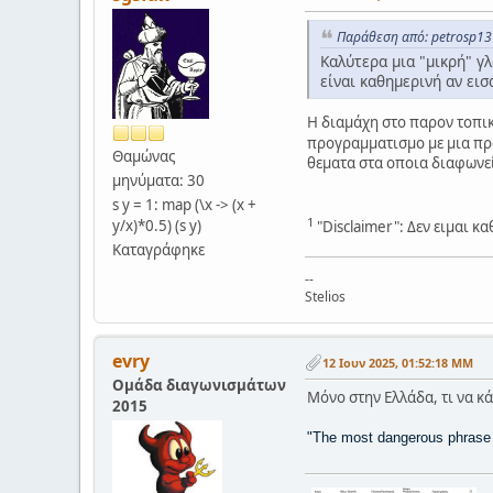
Παράθεση από: petrosp13 
Καλύτερα μια "μικρή" γ
είναι καθημερινή αν ει
Η διαμάχη στο παρον τοπικ
προγραμματισμο με μια πραγ
Θαμώνας
θεματα στα οποια διαφωνεί
μηνύματα: 30
s y = 1: map (\x -> (x +
1
y/x)*0.5) (s y)
"Disclaimer": Δεν ειμαι 
Καταγράφηκε
--
Stelios
evry
12 Ιουν 2025, 01:52:18 ΜΜ
Ομάδα διαγωνισμάτων
Μόνο στην Ελλάδα, τι να κ
2015
"The most dangerous phrase i