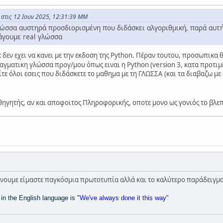
στις 12 Ιουν 2025, 12:31:39 ΜΜ
λώσσα αυστηρά προσδιορισμένη που διδάσκει αλγοριθμική, παρά αυτή
σάγουμε real γλώσσα
 δεν εχει να κανει με την εκδοση της Python. Πέραν τουτου, προσωπικα
ματικη γλώσσα προγ/μου όπως ειναι η Python (version 3, κατα προτιμηση
τε όλοι εσεις που διδάσκετε το μαθημα με τη ΓΛΩΣΣΑ (και τα διαβαζω μ
καθηγητής, αν και αποφοιτος Πληροφορικής, οποτε μονο ως γονιός το βλεπ
άνουμε είμαστε παγκόσμια πρωτοτυπία αλλά και το καλύτερο παράδειγμα
n the English language is "
We've always done it this way
"