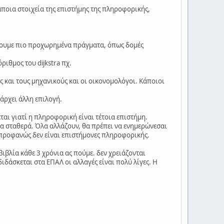
κάποια στοιχεία της επιστήμης της πληροφορικής,
 έχουμε πιο προχωρημένα πράγματα, όπως δομές
ιθμος του dijkstra πχ.
 και τους μηχανικούς και οι οικονομολόγοι. Κάποιοι
άρχει άλλη επιλογή.
εται γιατί η πληροφορική είναι τέτοια επιστήμη.
ία σταθερά. Όλα αλλάζουν, θα πρέπει να ενημερώνεσαι
 προφανώς δεν είναι επιστήμονες πληροφορικής.
ιβλία κάθε 3 χρόνια ας πούμε. δεν χρειάζονται
διδάσκεται στα ΕΠΑΛ οι αλλαγές είναι πολύ λίγες. Η