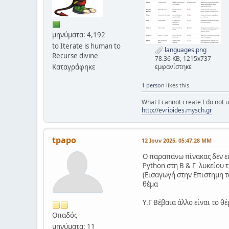
μηνύματα: 4,192
to Iterate is human to
languages.png
Recurse divine
78.36 KB, 1215x737
Καταγράφηκε
εμφανίστηκε
1 person
likes this.
What I cannot create I do not
http://evripides.mysch.gr
tpapo
12 Ιουν 2025, 05:47:28 ΜΜ
Ο παραπάνω πίνακας δεν ει
Python στη Β & Γ λυκείου 
(Εισαγωγή στην Επιστημη τ
θέμα
Υ.Γ Βέβαια άλλο είναι το θέ
Οπαδός
μηνύματα: 11