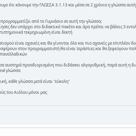
ουμε ότι κάνουμε την ΓΛΩΣΣΑ 3.1.13 και μέσα σε 2 χρόνια η γλώσσα αυτή
υ προγραμματίζει από το Γυμνάσιο σε αυτή την γλώσσα;
σες δεν υπάρχει στο διδακτικό πακέτο και άρα πρέπει να βάλεις 3 εντολ
επιστημονικά τεκμηριωμένη είναι δεκτή
ισμού είναι αχανείς και θα γίνονται όλο και πιο αχανείς με επιπλέον δ
σφέρουν στον προγραμματιστή θα είναι τεράστιες και θα ξεφεύγουν πολ
 πανελλαδικών
σα αυστηρά προσδιορισμένη που διδάσκει αλγοριθμική, παρά αυτή η δια
eal γλώσσα
ική, κάθε γλώσσα μετά είναι "εύκολη"
ούς του Αιόλου μόνοι μας