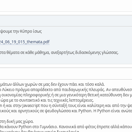
άψουμε την Κύπρο ίσως
024_06_19_015_themata.pdf
στα θέματα σε κάθε μάθημα, ανεξαρτήτως διδασκόμενης γλώσσας.
ημάτων άλλων χωρών σε μας δεν έχουν πάει και τόσο καλά.
ο Λύκειο πράγμα απαράδεκτο από παιδαγωγικής πλευράς. Αν απευθύνεσα
 οικονομίας-πληροφορικής ή σε μια γενικότερη θετική κατεύθυνση δεν μπ
ώρα με το συντακτικό και τις τεχνικές λεπτομέρειες.
n ή και στην Javascript που η σύνταξή τους είναι καλύτερη και από την
ικούς και αρνητικούς σε ψευδογλώσσα και Python. Η Python είναι ανώτ
 στη δική μας χώρα.
θα κάνουν Python στο Γυμνάσιο. Κανονικά από φέτος έπρεπε αλλά κάποιο