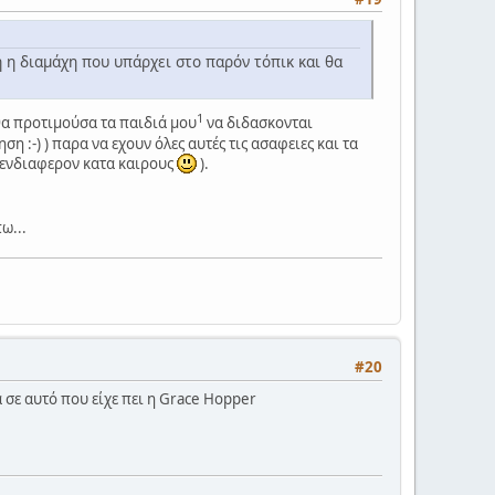
 η διαμάχη που υπάρχει στο παρόν τόπικ και θα
1
 θα προτιμούσα τα παιδιά μου
να διδασκονται
 :-) ) παρα να εχουν όλες αυτές τις ασαφειες και τα
ε ενδιαφερον κατα καιρους
).
ω...
#20
 σε αυτό που είχε πει η Grace Hopper