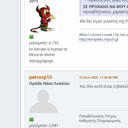
Παράθεση από: tpapo στις
2015
ΣΕ ΠΡΟΚΑΛΩ ΝΑ ΜΟΥ Α
προσβλητικους χαρακτη
Μα δεν είμαι γνώστης της P
What I cannot create I do not
http://evripides.mysch.gr
μηνύματα: 4,192
to Iterate is human to
Recurse divine
Καταγράφηκε
petrosp13
12 Ιουν 2025, 11:36:06 ΠΜ
Ομάδα Νέου Λυκείου
Και όλο αυτό είναι ο βασι
Παπαδόπουλος Πέτρος
Καθηγητής Πληροφορικής
μηνύματα: 2,641