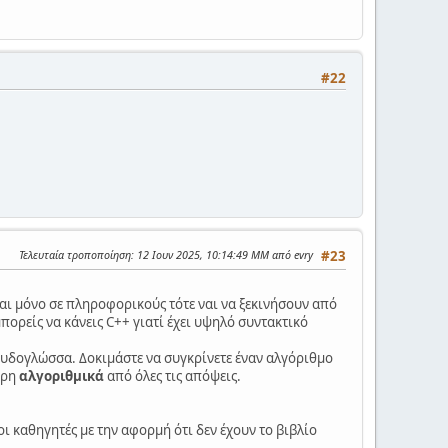
#22
Τελευταία τροποποίηση
: 12 Ιουν 2025, 10:14:49 ΜΜ από evry
#23
ι μόνο σε πληροφορικούς τότε ναι να ξεκινήσουν από
ορείς να κάνεις C++ γιατί έχει υψηλό συντακτικό
 ψευδογλώσσα. Δοκιμάστε να συγκρίνετε έναν αλγόριθμο
ερη
αλγοριθμικά
από όλες τις απόψεις.
ι καθηγητές με την αφορμή ότι δεν έχουν το βιβλίο