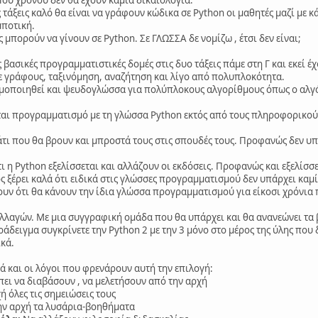
 Του χρόνου δεν θα έχουν καμία δικαιολογία.
 τάξεις καλό θα είναι να γράφουν κώδικα σε Python οι μαθητές μαζί με 
μποτική.
μπορούν να γίνουν σε Python. Σε ΓΛΩΣΣΑ δε νομίζω , έτσι δεν είναι;
ς βασικές προγραμματιστικές δομές στις δυο τάξεις πάμε στη Γ και εκεί
ε γράφους, ταξινόμηση, αναζήτηση και λίγο από πολυπλοκότητα.
μοποιηθεί και ψευδογλώσσα για πολύπλοκους αλγορίθμους όπως ο αλγόρ
ται προγραμματισμό με τη γλώσσα Python εκτός από τους πληροφορικούς
άτι που θα βρουν και μπροστά τους στις σπουδές τους. Προφανώς δεν υπ
τι η Python εξελίσσεται και αλλάζουν οι εκδόσεις. Προφανώς και εξελίσσ
 ξέρει καλά ότι ειδικά στις γλώσσες προγραμματισμού δεν υπάρχει καμ
ουν ότι θα κάνουν την ίδια γλώσσα προγραμματισμού για είκοσι χρόνια
λλαγών. Με μια συγγραφική ομάδα που θα υπάρχει και θα ανανεώνει τα β
ράδειγμα συγκρίνετε την Python 2 με την 3 μόνο στο μέρος της ύλης που 
ικά.
κά και οι λόγοι που φρενάρουν αυτή την επιλογή:
πει να διαβάσουν , να μελετήσουν από την αρχή
ή όλες τις σημειώσεις τους
ην αρχή τα λυσάρια-βοηθήματα