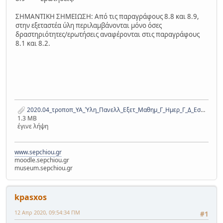
ΣΗΜΑΝΤΙΚΗ ΣΗΜΕΙΩΣΗ: Από τις παραγράφους 8.8 και 8.9,
στην εξεταστέα ύλη περιλαμβάνονται μόνο όσες
δραστηριότητες/ερωτήσεις αναφέρονται στις παραγράφους
8.1 και 8.2.
2020.04_τροποπ_ΥΑ_Ύλη_Πανελλ_Εξετ_Μαθημ_Γ_Ημερ_Γ_Δ_Εσπερ_ΕΠΑΛ_2019-20_για_ΕθνΤυπογρ_signed (1).pdf
1.3 MB
έγινε λήψη
www.sepchiou.gr
moodle.sepchiou.gr
museum.sepchiou.gr
kpasxos
12 Απρ 2020, 09:54:34 ΠΜ
#1