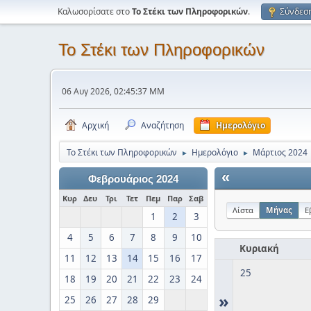
Καλωσορίσατε στο
Το Στέκι των Πληροφορικών
.
Σύνδεσ
Το Στέκι των Πληροφορικών
06 Αυγ 2026, 02:45:37 ΜΜ
Αρχική
Αναζήτηση
Ημερολόγιο
Το Στέκι των Πληροφορικών
Ημερολόγιο
Μάρτιος 2024
►
►
«
Φεβρουάριος 2024
Κυρ
Δευ
Τρι
Τετ
Πεμ
Παρ
Σαβ
Λίστα
Μήνας
Ε
1
2
3
4
5
6
7
8
9
10
Κυριακή
11
12
13
14
15
16
17
25
18
19
20
21
22
23
24
»
25
26
27
28
29