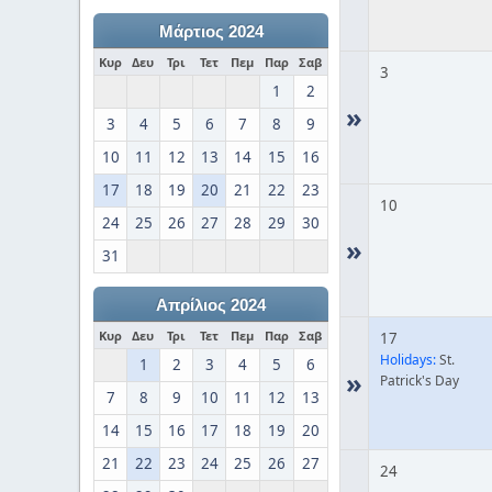
Μάρτιος 2024
Κυρ
Δευ
Τρι
Τετ
Πεμ
Παρ
Σαβ
3
1
2
»
3
4
5
6
7
8
9
10
11
12
13
14
15
16
17
18
19
20
21
22
23
10
24
25
26
27
28
29
30
»
31
Απρίλιος 2024
Κυρ
Δευ
Τρι
Τετ
Πεμ
Παρ
Σαβ
17
Holidays:
St.
1
2
3
4
5
6
»
Patrick's Day
7
8
9
10
11
12
13
14
15
16
17
18
19
20
21
22
23
24
25
26
27
24