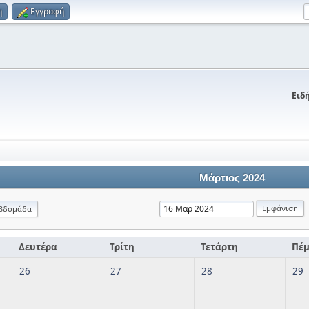
η
Εγγραφή
Ειδή
Μάρτιος 2024
βδομάδα
Δευτέρα
Τρίτη
Τετάρτη
Πέ
26
27
28
29