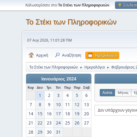
Καλωσορίσατε στο
Το Στέκι των Πληροφορικών
.
Σύνδεσ
Το Στέκι των Πληροφορικών
07 Αυγ 2026, 11:01:28 ΠΜ
Αρχική
Αναζήτηση
Ημερολόγιο
Το Στέκι των Πληροφορικών
Ημερολόγιο
Φεβρουάριος 
►
►
Ιανουάριος 2024
Κυρ
Δευ
Τρι
Τετ
Πεμ
Παρ
Σαβ
Λίστα
Μήνας
Ε
1
2
3
4
5
6
7
8
9
10
11
12
13
Δεν υπάρχουν γεγον
14
15
16
17
18
19
20
21
22
23
24
25
26
27
28
29
30
31