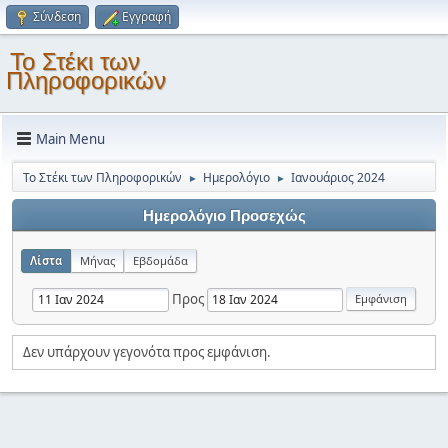
Σύνδεση
Εγγραφή
Το Στέκι των
Πληροφορικών
Main Menu
Το Στέκι των Πληροφορικών
Ημερολόγιο
Ιανουάριος 2024
►
►
Ημερολόγιο Προσεχώς
Λίστα
Μήνας
Εβδομάδα
Προς
Δεν υπάρχουν γεγονότα προς εμφάνιση.