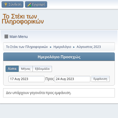
Σύνδεση
Εγγραφή
Το Στέκι των
Πληροφορικών
Main Menu
Το Στέκι των Πληροφορικών
Ημερολόγιο
Αύγουστος 2023
►
►
Ημερολόγιο Προσεχώς
Λίστα
Μήνας
Εβδομάδα
Προς
Δεν υπάρχουν γεγονότα προς εμφάνιση.