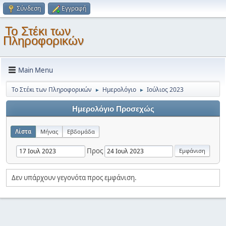
Σύνδεση
Εγγραφή
Το Στέκι των
Πληροφορικών
Main Menu
Το Στέκι των Πληροφορικών
Ημερολόγιο
Ιούλιος 2023
►
►
Ημερολόγιο Προσεχώς
Λίστα
Μήνας
Εβδομάδα
Προς
Δεν υπάρχουν γεγονότα προς εμφάνιση.