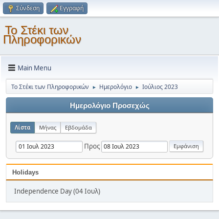
Σύνδεση
Εγγραφή
Το Στέκι των
Πληροφορικών
Main Menu
Το Στέκι των Πληροφορικών
Ημερολόγιο
Ιούλιος 2023
►
►
Ημερολόγιο Προσεχώς
Λίστα
Μήνας
Εβδομάδα
Προς
Holidays
Independence Day (04 Ιουλ)