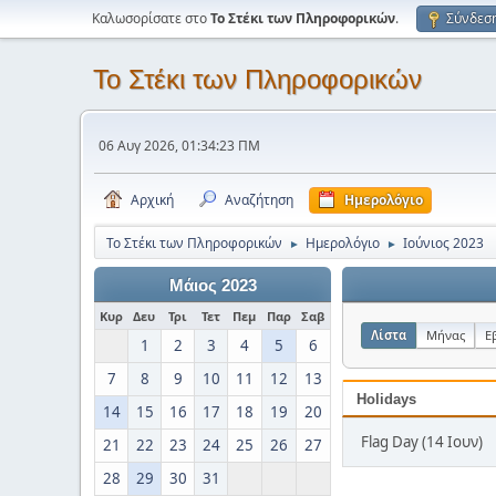
Καλωσορίσατε στο
Το Στέκι των Πληροφορικών
.
Σύνδεσ
Το Στέκι των Πληροφορικών
06 Αυγ 2026, 01:34:23 ΠΜ
Αρχική
Αναζήτηση
Ημερολόγιο
Το Στέκι των Πληροφορικών
Ημερολόγιο
Ιούνιος 2023
►
►
Μάιος 2023
Κυρ
Δευ
Τρι
Τετ
Πεμ
Παρ
Σαβ
Λίστα
Μήνας
Ε
1
2
3
4
5
6
7
8
9
10
11
12
13
Holidays
14
15
16
17
18
19
20
Flag Day (14 Ιουν)
21
22
23
24
25
26
27
28
29
30
31