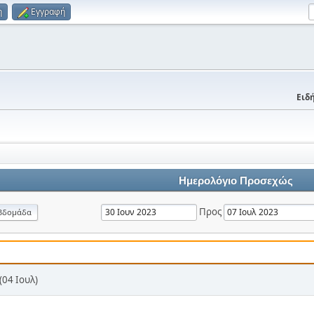
η
Εγγραφή
Ειδή
Ημερολόγιο Προσεχώς
Προς
βδομάδα
04 Ιουλ)