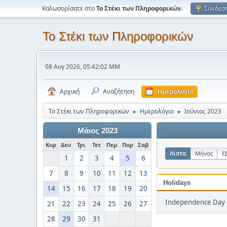
Καλωσορίσατε στο
Το Στέκι των Πληροφορικών
.
Σύνδεσ
Το Στέκι των Πληροφορικών
08 Αυγ 2026, 05:42:02 ΜΜ
Αρχική
Αναζήτηση
Ημερολόγιο
Το Στέκι των Πληροφορικών
Ημερολόγιο
Ιούνιος 2023
►
►
Μάιος 2023
Κυρ
Δευ
Τρι
Τετ
Πεμ
Παρ
Σαβ
Λίστα
Μήνας
Ε
1
2
3
4
5
6
7
8
9
10
11
12
13
Holidays
14
15
16
17
18
19
20
Independence Day (
21
22
23
24
25
26
27
28
29
30
31