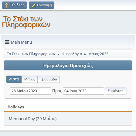
Σύνδεση
Εγγραφή
Το Στέκι των
Πληροφορικών
Main Menu
Το Στέκι των Πληροφορικών
Ημερολόγιο
Μάιος 2023
►
►
Ημερολόγιο Προσεχώς
Λίστα
Μήνας
Εβδομάδα
Προς
Holidays
Memorial Day (29 Μαΐου)