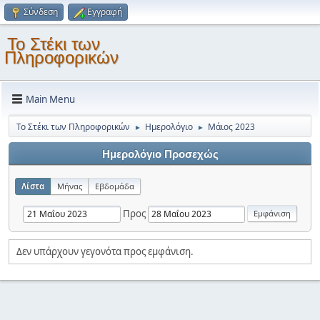
Σύνδεση
Εγγραφή
Το Στέκι των
Πληροφορικών
Main Menu
Το Στέκι των Πληροφορικών
Ημερολόγιο
Μάιος 2023
►
►
Ημερολόγιο Προσεχώς
Λίστα
Μήνας
Εβδομάδα
Προς
Δεν υπάρχουν γεγονότα προς εμφάνιση.