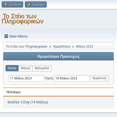
Σύνδεση
Εγγραφή
Το Στέκι των
Πληροφορικών
Main Menu
Το Στέκι των Πληροφορικών
Ημερολόγιο
Μάιος 2023
►
►
Ημερολόγιο Προσεχώς
Λίστα
Μήνας
Εβδομάδα
Προς
Holidays
Mother's Day (14 Μαΐου)