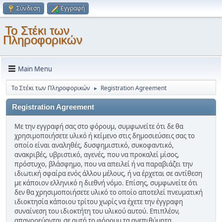
Σύνδεση
Εγγραφή
Το Στέκι των
Πληροφορικών
Main Menu
Το Στέκι των Πληροφορικών
Registration Agreement
►
Registration Agreement
Με την εγγραφή σας στο φόρουμ, συμφωνείτε ότι δε θα
χρησιμοποιήσετε υλικό ή κείμενο στις δημοσιεύσεις σας το
οποίο είναι αναληθές, δυσφημιστικό, συκοφαντικό,
ανακριβές, υβριστικό, αγενές, που να προκαλεί μίσος,
πρόστυχο, βλάσφημο, που να απειλεί ή να παραβιάζει την
ιδιωτική σφαίρα ενός άλλου μέλους, ή να έρχεται σε αντίθεση
με κάποιον ελληνικό η διεθνή νόμο. Επίσης, συμφωνείτε ότι
δεν θα χρησιμοποιήσετε υλικό το οποίο αποτελεί πνευματική
ιδιοκτησία κάποιου τρίτου χωρίς να έχετε την έγγραφη
συναίνεση του ιδιοκτήτη του υλικού αυτού. Επιπλέον,
απαγορεύονται σε αυτό το φόρουμ τα ανεπιθύμητα