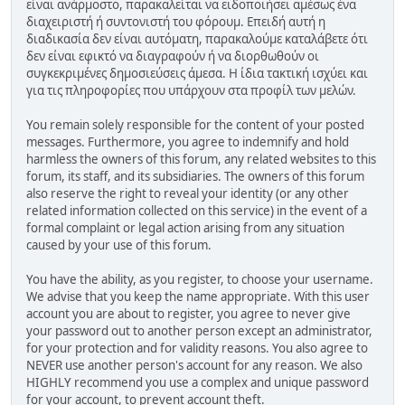
είναι ανάρμοστο, παρακαλείται να ειδοποιήσει αμέσως ένα
διαχειριστή ή συντονιστή του φόρουμ. Επειδή αυτή η
διαδικασία δεν είναι αυτόματη, παρακαλούμε καταλάβετε ότι
δεν είναι εφικτό να διαγραφούν ή να διορθωθούν οι
συγκεκριμένες δημοσιεύσεις άμεσα. Η ίδια τακτική ισχύει και
για τις πληροφορίες που υπάρχουν στα προφίλ των μελών.
You remain solely responsible for the content of your posted
messages. Furthermore, you agree to indemnify and hold
harmless the owners of this forum, any related websites to this
forum, its staff, and its subsidiaries. The owners of this forum
also reserve the right to reveal your identity (or any other
related information collected on this service) in the event of a
formal complaint or legal action arising from any situation
caused by your use of this forum.
You have the ability, as you register, to choose your username.
We advise that you keep the name appropriate. With this user
account you are about to register, you agree to never give
your password out to another person except an administrator,
for your protection and for validity reasons. You also agree to
NEVER use another person's account for any reason. We also
HIGHLY recommend you use a complex and unique password
for your account, to prevent account theft.