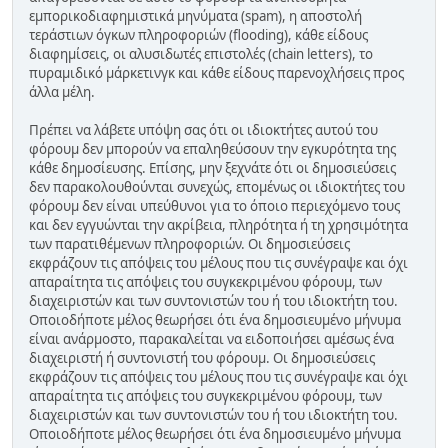
εμπορικοδιαφημιστικά μηνύματα (spam), η αποστολή
τεράστιων όγκων πληροφοριών (flooding), κάθε είδους
διαφημίσεις, οι αλυσιδωτές επιστολές (chain letters), το
πυραμιδικό μάρκετινγκ και κάθε είδους παρενοχλήσεις προς
άλλα μέλη.
Πρέπει να λάβετε υπόψη σας ότι οι ιδιοκτήτες αυτού του
φόρουμ δεν μπορούν να επαληθεύσουν την εγκυρότητα της
κάθε δημοσίευσης. Επίσης, μην ξεχνάτε ότι οι δημοσιεύσεις
δεν παρακολουθούνται συνεχώς, επομένως οι ιδιοκτήτες του
φόρουμ δεν είναι υπεύθυνοι για το όποιο περιεχόμενο τους
και δεν εγγυώνται την ακρίβεια, πληρότητα ή τη χρησιμότητα
των παρατιθέμενων πληροφοριών. Οι δημοσιεύσεις
εκφράζουν τις απόψεις του μέλους που τις συνέγραψε και όχι
απαραίτητα τις απόψεις του συγκεκριμένου φόρουμ, των
διαχειριστών και των συντονιστών του ή του ιδιοκτήτη του.
Οποιοδήποτε μέλος θεωρήσει ότι ένα δημοσιευμένο μήνυμα
είναι ανάρμοστο, παρακαλείται να ειδοποιήσει αμέσως ένα
διαχειριστή ή συντονιστή του φόρουμ. Οι δημοσιεύσεις
εκφράζουν τις απόψεις του μέλους που τις συνέγραψε και όχι
απαραίτητα τις απόψεις του συγκεκριμένου φόρουμ, των
διαχειριστών και των συντονιστών του ή του ιδιοκτήτη του.
Οποιοδήποτε μέλος θεωρήσει ότι ένα δημοσιευμένο μήνυμα