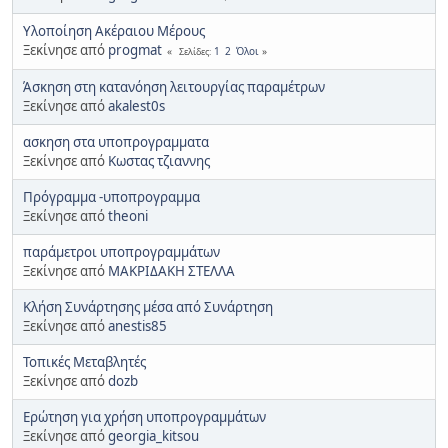
Υλοποίηση Ακέραιου Μέρους
Ξεκίνησε από
progmat
1
2
Όλοι
Σελίδες
Άσκηση στη κατανόηση λειτουργίας παραμέτρων
Ξεκίνησε από
akalest0s
ασκηση στα υποπρογραμματα
Ξεκίνησε από
Κωστας τζιαννης
Πρόγραμμα -υποπρογραμμα
Ξεκίνησε από
theoni
παράμετροι υποπρογραμμάτων
Ξεκίνησε από
ΜΑΚΡΙΔΑΚΗ ΣΤΕΛΛΑ
Κλήση Συνάρτησης μέσα από Συνάρτηση
Ξεκίνησε από
anestis85
Τοπικές Μεταβλητές
Ξεκίνησε από
dozb
Ερώτηση για χρήση υποπρογραμμάτων
Ξεκίνησε από
georgia_kitsou