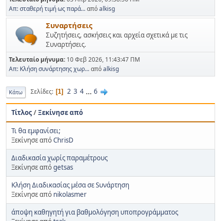
Απ: σταθερή τιμή ως παρά...
από
alkisg
Συναρτήσεις
Συζητήσεις, ασκήσεις και αρχεία σχετικά με τις
Συναρτήσεις.
Τελευταίο μήνυμα:
10 Φεβ 2026, 11:43:47 ΠΜ
Απ: Κλήση συνάρτησης χωρ...
από
alkisg
2
3
4
...
6
Σελίδες
1
Κάτω
Τίτλος
/
Ξεκίνησε από
Τι θα εμφανίσει;
Ξεκίνησε από
ChrisD
Διαδικασία χωρίς παραμέτρους
Ξεκίνησε από
getsas
Κλήση Διαδικασίας μέσα σε Sυνάρτηση
Ξεκίνησε από
nikolasmer
άποψη καθηγητή για βαθμολόγηση υποπρογράμματος