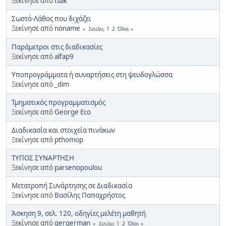
Ξεκίνησε από
tsak
Σωστό-Λάθος που διχάζει
Ξεκίνησε από
noname
1
2
Όλοι
Σελίδες
Παράμετροι στις διαδικασίες
Ξεκίνησε από
alfap9
Υποπρογράμματα ή συναρτήσεις στη ψευδογλώσσα
Ξεκίνησε από
_dim
Τμηματικός προγραμματισμός
Ξεκίνησε από
George Eco
Διαδικασία και στοιχεία πινάκων
Ξεκίνησε από
pthomop
ΤΥΠΟΣ ΣΥΝΑΡΤΗΣΗ
Ξεκίνησε από
parsenopoulou
Μετατροπή Συνάρτησης σε Διαδικασία
Ξεκίνησε από
Βασίλης Παπαχρήστος
Άσκηση 9, σελ. 120, οδηγίες μελέτη μαθητή
Ξεκίνησε από
gergerman
1
2
Όλοι
Σελίδες