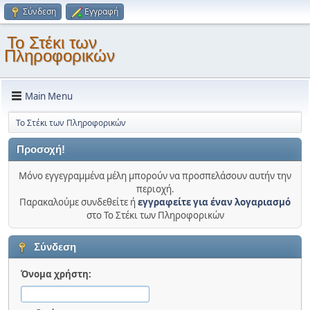
Σύνδεση
Εγγραφή
Το Στέκι των
Πληροφορικών
Main Menu
Το Στέκι των Πληροφορικών
Προσοχή!
Μόνο εγγεγραμμένα μέλη μπορούν να προσπελάσουν αυτήν την
περιοχή.
Παρακαλούμε συνδεθείτε ή
εγγραφείτε για έναν λογαριασμό
στο Το Στέκι των Πληροφορικών
Σύνδεση
Όνομα χρήστη: