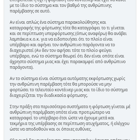
με το ίδιο το σύστημα και τον βαθμό της ανθρώπινης
παρέμβασης σε αυτό.
Αν είναι απλώς ένα σύστημα παρακολούθησης και
καταγραφής της φόρτωσης τότε θα καταγράφει το τι γίνεται
και σε περίπτωση υπερφόρτωσης (όπως αναφέρω) θα ανάβει
λαμπάκια κ.ο.κ. για να ειδοποιήσει ότι το πλοίο είναι
υπέρβαρο και αφήνει τον ανθρώπινο παράγοντα να το
διαχειριστεί (Αν δεν τον αφήσει τότε το πλοίο φεύγει
υπέρβαρο, ενώ το σύστημα θεωρεί ότι δεν είναι οπότε είναι
άχρηστο σύστημα μιας και έχει παρακαμφεί από ανθρώπινο
παράγοντα).
Αν το σύστημα είναι σύστημα αυτόματης εκφόρτωσης χωρίς
την ανθρώπινη παρέμβαση τότε θα μπορούσε να μην
φορτώσει το τελευταίο κοντέινερ μιας και το ίδιο το σύστημα
διαχειρίζεται την διαδικασία φόρτωσης.
Στην πράξη στα περισσότερα συστήματα η φόρτωση γίνεται μέ
ανθρώπινη παρέμβαση οπότε είναι προτιμώτερο να
καταγραφεί το υπέρβαρο έτσι ώστε να έχουμε μετά και
τεκμήρια της υπέρβασης σε περίπτωση ατυχήματος, ή ελέγχου
ώστε να αποδοθούν και οι όποιες ευθύνες.