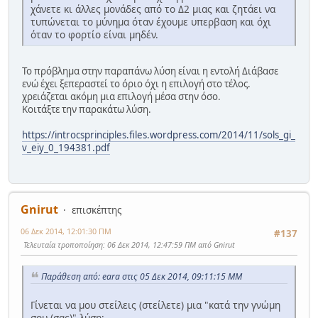
χάνετε κι άλλες μονάδες από το Δ2 μιας και ζητάει να
τυπώνεται το μύνημα όταν έχουμε υπερβαση και όχι
όταν το φορτίο είναι μηδέν.
Το πρόβλημα στην παραπάνω λύση είναι η εντολή Διάβασε
ενώ έχει ξεπεραστεί το όριο όχι η επιλογή στο τέλος.
χρειάζεται ακόμη μια επιλογή μέσα στην όσο.
Κοιτάξτε την παρακάτω λύση.
https://introcsprinciples.files.wordpress.com/2014/11/sols_gi_
v_eiy_0_194381.pdf
Gnirut
επισκέπτης
06 Δεκ 2014, 12:01:30 ΠΜ
#137
Τελευταία τροποποίηση
: 06 Δεκ 2014, 12:47:59 ΠΜ από Gnirut
Παράθεση από: eara στις 05 Δεκ 2014, 09:11:15 ΜΜ
Γίνεται να μου στείλεις (στείλετε) μια "κατά την γνώμη
σου (σας)" λύση;