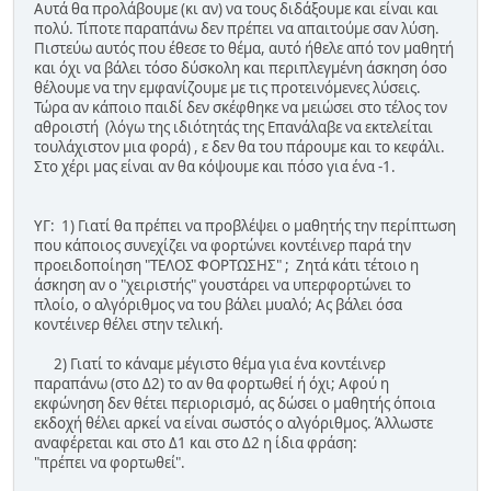
Αυτά θα προλάβουμε (κι αν) να τους διδάξουμε και είναι και
πολύ. Τίποτε παραπάνω δεν πρέπει να απαιτούμε σαν λύση.
Πιστεύω αυτός που έθεσε το θέμα, αυτό ήθελε από τον μαθητή
και όχι να βάλει τόσο δύσκολη και περιπλεγμένη άσκηση όσο
θέλουμε να την εμφανίζουμε με τις προτεινόμενες λύσεις.
Τώρα αν κάποιο παιδί δεν σκέφθηκε να μειώσει στο τέλος τον
αθροιστή (λόγω της ιδιότητάς της Επανάλαβε να εκτελείται
τουλάχιστον μια φορά) , ε δεν θα του πάρουμε και το κεφάλι.
Στο χέρι μας είναι αν θα κόψουμε και πόσο για ένα -1.
ΥΓ: 1) Γιατί θα πρέπει να προβλέψει ο μαθητής την περίπτωση
που κάποιος συνεχίζει να φορτώνει κοντέινερ παρά την
προειδοποίηση "ΤΕΛΟΣ ΦΟΡΤΩΣΗΣ" ; Ζητά κάτι τέτοιο η
άσκηση αν ο "χειριστής" γουστάρει να υπερφορτώνει το
πλοίο, ο αλγόριθμος να του βάλει μυαλό; Ας βάλει όσα
κοντέινερ θέλει στην τελική.
2) Γιατί το κάναμε μέγιστο θέμα για ένα κοντέινερ
παραπάνω (στο Δ2) το αν θα φορτωθεί ή όχι; Αφού η
εκφώνηση δεν θέτει περιορισμό, ας δώσει ο μαθητής όποια
εκδοχή θέλει αρκεί να είναι σωστός ο αλγόριθμος. Άλλωστε
αναφέρεται και στο Δ1 και στο Δ2 η ίδια φράση:
"πρέπει να φορτωθεί".