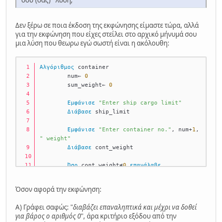
Δεν ξέρω σε ποια έκδοση της εκφώνησης είμαστε τώρα, αλλά
για την εκφώνηση που είχες στείλει στο αρχικό μήνυμά σου
μια λύση που θεωρω εγώ σωστή είναι η ακόλουθη:
Αλγόριθμος
 container
	num← 
0
	sum_weight← 
0
Εμφάνισε
"Enter ship cargo limit"
Διάβασε
 ship_limit
Εμφάνισε
"Enter container no."
, num+
1
, 
" weight"
Διάβασε
 cont_weight
Όσο
 cont_weight≠
0
επανάλαβε
Αν
sum_weight+cont_weight<=ship_limit 
τότε
Όσον αφορά την εκφώνηση:
			sum_weight← 
sum_weight+cont_weight
Α) Γράφει σαφώς: "
διαβάζει επαναληπτικά και μέχρι να δοθεί
			num← num+
1
για βάρος ο αριθμός 0
", άρα κριτήριο εξόδου από την
αλλιώς