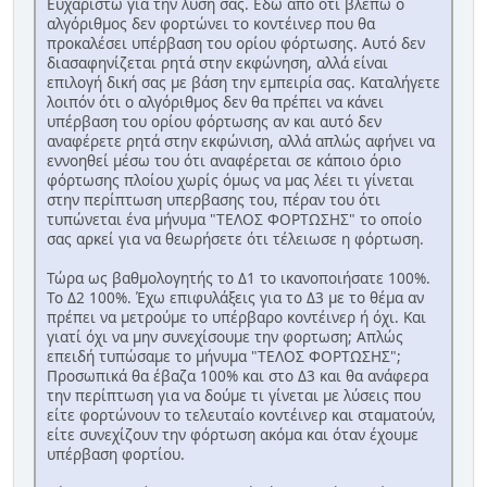
Ευχαριστώ για την λύση σας. Εδώ από ότι βλέπω ο
αλγόριθμος δεν φορτώνει το κοντέινερ που θα
προκαλέσει υπέρβαση του ορίου φόρτωσης. Αυτό δεν
διασαφηνίζεται ρητά στην εκφώνηση, αλλά είναι
επιλογή δική σας με βάση την εμπειρία σας. Καταλήγετε
λοιπόν ότι ο αλγόριθμος δεν θα πρέπει να κάνει
υπέρβαση του ορίου φόρτωσης αν και αυτό δεν
αναφέρετε ρητά στην εκφώνιση, αλλά απλώς αφήνει να
εννοηθεί μέσω του ότι αναφέρεται σε κάποιο όριο
φόρτωσης πλοίου χωρίς όμως να μας λέει τι γίνεται
στην περίπτωση υπερβασης του, πέραν του ότι
τυπώνεται ένα μήνυμα "ΤΕΛΟΣ ΦΟΡΤΩΣΗΣ" το οποίο
σας αρκεί για να θεωρήσετε ότι τέλειωσε η φόρτωση.
Τώρα ως βαθμολογητής το Δ1 το ικανοποιήσατε 100%.
Το Δ2 100%. Έχω επιφυλάξεις για το Δ3 με το θέμα αν
πρέπει να μετρούμε το υπέρβαρο κοντέινερ ή όχι. Και
γιατί όχι να μην συνεχίσουμε την φορτωση; Απλώς
επειδή τυπώσαμε το μήνυμα "ΤΕΛΟΣ ΦΟΡΤΩΣΗΣ";
Προσωπικά θα έβαζα 100% και στο Δ3 και θα ανάφερα
την περίπτωση για να δούμε τι γίνεται με λύσεις που
είτε φορτώνουν το τελευταίο κοντέινερ και σταματούν,
είτε συνεχίζουν την φόρτωση ακόμα και όταν έχουμε
υπέρβαση φορτίου.