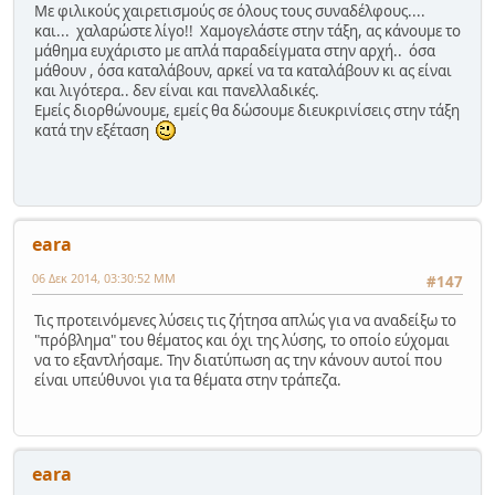
Με φιλικούς χαιρετισμούς σε όλους τους συναδέλφους....
και... χαλαρώστε λίγο!! Χαμογελάστε στην τάξη, ας κάνουμε το
μάθημα ευχάριστο με απλά παραδείγματα στην αρχή.. όσα
μάθουν , όσα καταλάβουν, αρκεί να τα καταλάβουν κι ας είναι
και λιγότερα.. δεν είναι και πανελλαδικές.
Εμείς διορθώνουμε, εμείς θα δώσουμε διευκρινίσεις στην τάξη
κατά την εξέταση
eara
06 Δεκ 2014, 03:30:52 ΜΜ
#147
Τις προτεινόμενες λύσεις τις ζήτησα απλώς για να αναδείξω το
"πρόβλημα" του θέματος και όχι της λύσης, το οποίο εύχομαι
να το εξαντλήσαμε. Την διατύπωση ας την κάνουν αυτοί που
είναι υπεύθυνοι για τα θέματα στην τράπεζα.
eara