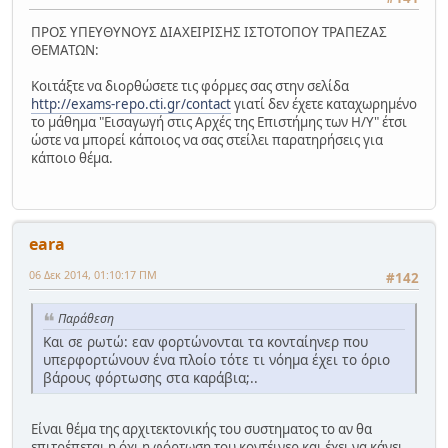
ΠΡΟΣ ΥΠΕΥΘΥΝΟΥΣ ΔΙΑΧΕΙΡΙΣΗΣ ΙΣΤΟΤΟΠΟΥ ΤΡΑΠΕΖΑΣ
ΘΕΜΑΤΩΝ:
Κοιτάξτε να διορθώσετε τις φόρμες σας στην σελίδα
http://exams-repo.cti.gr/contact
γιατί δεν έχετε καταχωρημένο
το μάθημα "Εισαγωγή στις Αρχές της Επιστήμης των Η/Υ" έτσι
ώστε να μπορεί κάποιος να σας στείλει παρατηρήσεις για
κάποιο θέμα.
eara
06 Δεκ 2014, 01:10:17 ΠΜ
#142
Παράθεση
Και σε ρωτώ: εαν φορτώνονται τα κονταίηνερ που
υπερφορτώνουν ένα πλοίο τότε τι νόημα έχει το όριο
βάρους φόρτωσης στα καράβια;..
Είναι θέμα της αρχιτεκτονικής του συστηματος το αν θα
επιτρέπεται η όχι η φόρτωση του κοντέινερ και έχει να κάνει