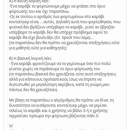
A) Η κοινή λογική λέει:
-Ένα καράβι το φορτώνουμε μέχρι να φτάσει στο όριο
φόρτωσής του και όχι παραπάνω.
-Ως εκ τούτου ο αριθμός των φορτωμένων στο καράβι
κονταίηνερ είναι ...αυτός. Δηλαδή αυτά που φορτώθηκαν, που
φυσικά δεν βγάζουν υπέρβαρο το καράβι, γιατί αν έβγαζαν
υπέρβαρο το καράβι δεν θα υπήρχε πρόβλημα αφού το
καράβι θα είχε βουλιάξει (Dr. Spock που λέμε)...
(τα παραπάνω δεν θα πρέπει να χρειάζονται επεξηγήσεις ούτε
για μαθητές ούτε για καθηγητές)
B) Η βασική λογική λέει:
- Ένα καράβι φροντίζουμε να το γεμίσουμε όσο πιο πολύ
γίνεται χωρίς να περάσουμε το όριο φόρτωσής του
(το παραπάνω βασικά δεν χρειάζεται ούτε αυτό επεξηγήσεις
αλλά για κάποιους σχολαστικούς ίσως να έπρεπε να
διατυπωθεί με μεγαλύτερη ακρίβεια, κατά τη γνώμη μου
πάντως δεν θα χρειαζόταν).
Με βάση τα παραπάνω ο αλγόριθμος θα πρέπει να δίνει τη
δυνατότητα να εισάγονται κονταίηνερ μέχρι να γεμίσει
τελείως το καράβι και ο χρήστης να βάλει 0 ή ο χρήστης
τερματίσει πρόωρα την φόρτωση βάζοντας πάλι 0.
ΥΓ