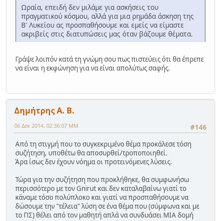
Ωραία, επειδή δεν μιλάμε για ασκήσεις του
πραγματικού κόσμου, αλλά για μια ρημάδα άσκηση της
Β' Λυκείου ας προσπαθήσουμε και εμείς να είμαστε
ακριβείς στις διατυπώσεις μας όταν βάζουμε θέματα.
Γράψε λοιπόν κατά τη γνώμη σου πως πιστεύεις ότι θα έπρεπε
να είναι η εκφώνηση για να είναι απολύτως σαφής.
Δημήτρης Α. Β.
06 Δεκ 2014, 02:36:07 ΜΜ
#146
Από τη στιγμή που το συγκεκριμένο θέμα προκάλεσε τόση
συζήτηση, υποθέτω θα αποσυρθεί/τροποποιηθεί.
Άρα ίσως δεν έχουν νόημα οι προτεινόμενες λύσεις.
Τώρα για την συζήτηση που προκλήθηκε, θα συμφωνήσω
περισσότερο με τον Gnirut και δεν καταλαβαίνω γιατί το
κάναμε τόσο πολύπλοκο και γιατί να προσπαθήσουμε να
δώσουμε την "τέλεια" λύση σε ένα θέμα που (σύμφωνα και με
το ΠΣ) θέλει από τον μαθητή απλά να συνδυάσει ΜΙΑ δομή