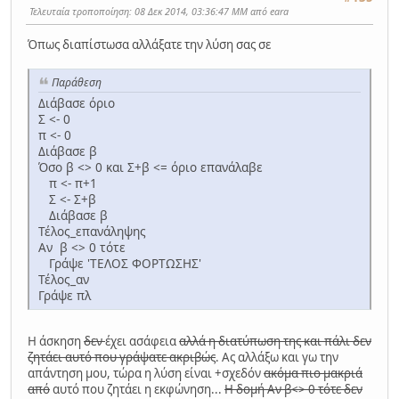
Τελευταία τροποποίηση
: 08 Δεκ 2014, 03:36:47 ΜΜ από eara
Όπως διαπίστωσα αλλάξατε την λύση σας σε
Παράθεση
Διάβασε όριο
Σ <- 0
π <- 0
Διάβασε β
Όσο β <> 0 και Σ+β <= όριο επανάλαβε
π <- π+1
Σ <- Σ+β
Διάβασε β
Τέλος_επανάληψης
Αν β <> 0 τότε
Γράψε 'ΤΕΛΟΣ ΦΟΡΤΩΣΗΣ'
Τέλος_αν
Γράψε πλ
Η άσκηση
δεν
έχει ασάφεια
αλλά η διατύπωση της και πάλι δεν
ζητάει αυτό που γράψατε ακριβώς
. Ας αλλάξω και γω την
απάντηση μου, τώρα η λύση είναι +σχεδόν
ακόμα πιο μακριά
από
αυτό που ζητάει η εκφώνηση...
Η δομή Αν β<> 0 τότε δεν