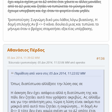
έχει καμία σχέση με το Δ2 οπότε έτσι χάνετε κι άλλες μονάδες
από το Δ2 μιας και ζητάει να τυπώνεται το μύνημα όταν
έχουμε υπερβαση και όχι όταν το φορτίο είναι μηδέν
.
Τροποποίηση: Συγνώμη δικό μου λάθος λόγω βιασύνης. Η
δομή επιλογής Αν β <> 0 κάνει δουλειά μιας και τυπώνει το
μήνυμα όταν ο βρόχος σταματήσει εξαιτίας υπέρβασης.
Αθανάσιος Πέρδος
05 Δεκ 2014, 11:39:02 ΜΜ
#136
Τελευταία τροποποίηση
: 05 Δεκ 2014, 11:53:06 ΜΜ από aperdos
Παράθεση από: eara στις 05 Δεκ 2014, 11:22:02 ΜΜ
Όπως διαπίστωσα αλλάξατε την λύση σας σε
Η άσκηση δεν έχει ασάφεια αλλά η διατύπωση της και
πάλι δεν ζητάει αυτό που γράψατε ακριβώς. Ας αλλάξω
και γω την απάντηση μου, τώρα η λύση είναι ακόμα πιο
μακριά από αυτό που ζητάει η εκφώνηση... Η δομή Αν
β<> 0 τότε δεν έχει καμία σχέση με το Δ2 οπότε έτσι