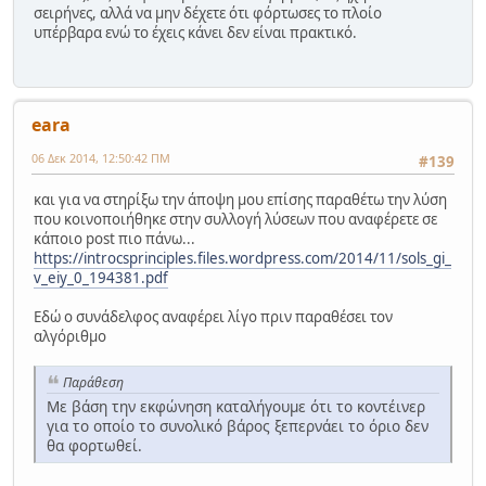
σειρήνες, αλλά να μην δέχετε ότι φόρτωσες το πλοίο
υπέρβαρα ενώ το έχεις κάνει δεν είναι πρακτικό.
eara
06 Δεκ 2014, 12:50:42 ΠΜ
#139
και για να στηρίξω την άποψη μου επίσης παραθέτω την λύση
που κοινοποιήθηκε στην συλλογή λύσεων που αναφέρετε σε
κάποιο post πιο πάνω...
https://introcsprinciples.files.wordpress.com/2014/11/sols_gi_
v_eiy_0_194381.pdf
Εδώ ο συνάδελφος αναφέρει λίγο πριν παραθέσει τον
αλγόριθμο
Παράθεση
Με βάση την εκφώνηση καταλήγουμε ότι το κοντέινερ
για το οποίο το συνολικό βάρος ξεπερνάει το όριο δεν
θα φορτωθεί.