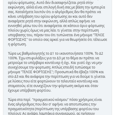
ορίου φόρτωσης. Αυτό δεν διασαφηνίζεται ρητά στην
εκφώνηση, αλλά είναι επιλογή δική σας με βάση την εμπειρία
σας. Καταλήγετε λοιπόν ότι ο αλγόριθμος δεν θα πρέπει να
κάνει υπέρβαση του ορίου φόρτωσης αν και αυτό δεν
αναφέρετε ρητά στην εκφώνιση, αλλά απλώς αφήνει να
εννοηθεί μέσω του ότι αναφέρεται σε κάποιο όριο φόρτωσης
πλοίου χωρίς όμως να μας λέει τι γίνεται στην περίπτωση
υπερβασης του, πέραν του ότι τυπώνεται ένα μήνυμα "ΤΕΛΟΣ
ΦΟΡΤΩΣΗΣ" το οποίο σας αρκεί για να θεωρήσετε ότι τέλειωσε
η φόρτωση.
Τώρα ως βαθμολογητής το Δ1 το ικανοποιήσατε 100%. Το Δ2
100%. Έχω επιφυλάξεις για το Δ3 με το θέμα αν πρέπει να
μετρούμε το υπέρβαρο κοντέινερ ή όχι. Και γιατί όχι να μην
συνεχίσουμε την φορτωση; Απλώς επειδή τυπώσαμε το
μήνυμα "ΤΕΛΟΣ ΦΟΡΤΩΣΗΣ"; Προσωπικά θα έβαζα 100% και
στο Δ3 και θα ανάφερα την περίπτωση για να δούμε τι γίνεται
με λύσεις που είτε φορτώνουν το τελευταίο κοντέινερ και
σταματούν, είτε συνεχίζουν την φόρτωση ακόμα και όταν
έχουμε υπέρβαση φορτίου.
Τώρα στα περί "πραγματικού κόσμου" πόσο χρήσιμος είναι
ένας αλγόριθμος που δεν σ' αφήνει να αποτυπώσεις την
πραγματικότητα (περίπτωση της υπέρβασης φορτίου του
πλοίου); Ας ανάψει λαμπάκια συναγερμού, ας ηχήσουν