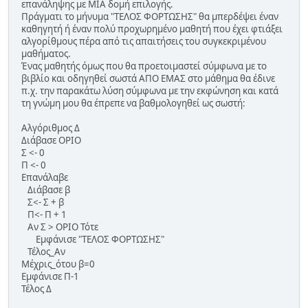
επανάληψης με ΜΙΑ δομή επιλογής.
Πράγματι το μήνυμα "ΤΕΛΟΣ ΦΟΡΤΩΣΗΣ" θα μπερδέψει έναν
καθηγητή ή έναν πολύ προχωρημένο μαθητή που έχει φτιάξει
αλγορίθμους πέρα από τις απαιτήσεις του συγκεκριμένου
μαθήματος.
Ένας μαθητής όμως που θα προετοιμαστεί σύμφωνα με το
βιβλίο και οδηγηθεί σωστά ΑΠΟ ΕΜΑΣ στο μάθημα θα έδινε
π.χ. την παρακάτω λύση σύμφωνα με την εκφώνηση και κατά
τη γνώμη μου θα έπρεπε να βαθμολογηθεί ως σωστή:
Αλγόριθμος Δ
Διάβασε ΟΡΙΟ
Σ <- 0
Π <- 0
Επανάλαβε
Διάβασε β
Σ<- Σ + β
Π<- Π + 1
Αν Σ > ΟΡΙΟ Τότε
Εμφάνισε "ΤΕΛΟΣ ΦΟΡΤΩΣΗΣ"
Τέλος_Αν
Μέχρις_ότου β=0
Εμφάνισε Π-1
Τέλος Δ