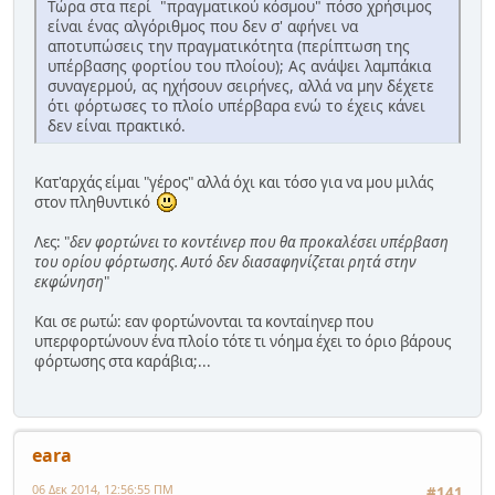
Τώρα στα περί "πραγματικού κόσμου" πόσο χρήσιμος
είναι ένας αλγόριθμος που δεν σ' αφήνει να
αποτυπώσεις την πραγματικότητα (περίπτωση της
υπέρβασης φορτίου του πλοίου); Ας ανάψει λαμπάκια
συναγερμού, ας ηχήσουν σειρήνες, αλλά να μην δέχετε
ότι φόρτωσες το πλοίο υπέρβαρα ενώ το έχεις κάνει
δεν είναι πρακτικό.
Κατ'αρχάς είμαι "γέρος" αλλά όχι και τόσο για να μου μιλάς
στον πληθυντικό
Λες: "
δεν φορτώνει το κοντέινερ που θα προκαλέσει υπέρβαση
του ορίου φόρτωσης. Αυτό δεν διασαφηνίζεται ρητά στην
εκφώνηση
"
Και σε ρωτώ: εαν φορτώνονται τα κονταίηνερ που
υπερφορτώνουν ένα πλοίο τότε τι νόημα έχει το όριο βάρους
φόρτωσης στα καράβια;...
eara
06 Δεκ 2014, 12:56:55 ΠΜ
#141