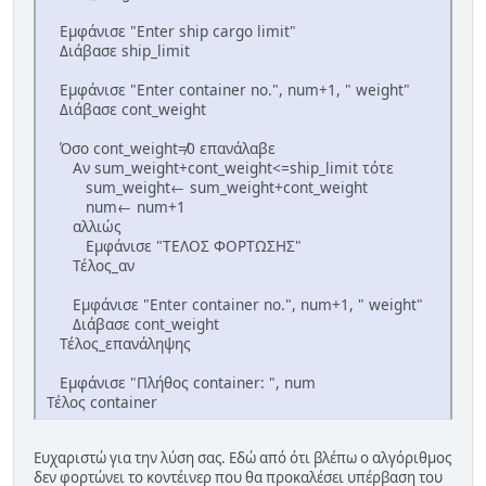
Εμφάνισε "Enter ship cargo limit"
Διάβασε ship_limit
Εμφάνισε "Enter container no.", num+1, " weight"
Διάβασε cont_weight
Όσο cont_weight≠0 επανάλαβε
Αν sum_weight+cont_weight<=ship_limit τότε
sum_weight← sum_weight+cont_weight
num← num+1
αλλιώς
Εμφάνισε "ΤΕΛΟΣ ΦΟΡΤΩΣΗΣ"
Τέλος_αν
Εμφάνισε "Enter container no.", num+1, " weight"
Διάβασε cont_weight
Τέλος_επανάληψης
Εμφάνισε "Πλήθος container: ", num
Τέλος container
Ευχαριστώ για την λύση σας. Εδώ από ότι βλέπω ο αλγόριθμος
δεν φορτώνει το κοντέινερ που θα προκαλέσει υπέρβαση του