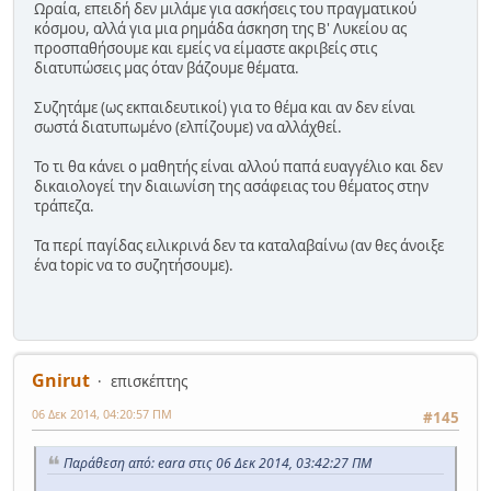
Ωραία, επειδή δεν μιλάμε για ασκήσεις του πραγματικού
κόσμου, αλλά για μια ρημάδα άσκηση της Β' Λυκείου ας
προσπαθήσουμε και εμείς να είμαστε ακριβείς στις
διατυπώσεις μας όταν βάζουμε θέματα.
Συζητάμε (ως εκπαιδευτικοί) για το θέμα και αν δεν είναι
σωστά διατυπωμένο (ελπίζουμε) να αλλάχθεί.
Το τι θα κάνει ο μαθητής είναι αλλού παπά ευαγγέλιο και δεν
δικαιολογεί την διαιωνίση της ασάφειας του θέματος στην
τράπεζα.
Τα περί παγίδας ειλικρινά δεν τα καταλαβαίνω (αν θες άνοιξε
ένα topic να το συζητήσουμε).
Gnirut
επισκέπτης
06 Δεκ 2014, 04:20:57 ΠΜ
#145
Παράθεση από: eara στις 06 Δεκ 2014, 03:42:27 ΠΜ