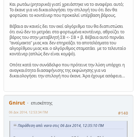
Και ρωτάω (ρητορικά) γιατί χρειάστηκε να το αναφέρει αυτό;
Το έκανε για να δικαιολογήσει την επιλογή του ότι δεν θα
φορτώσει το κοντέινερ που προκαλεί υπέρβαση βάρους.
Βέβαια αν κανείς δει τον εκεί αλγόριθμο του θα διαπιστώσει
ότι ενώ δεν το μετράει στα φορτωμένα κοντέινερ, αθροίζει το
βάρος του στην μεταβλητή ΣΒ <- ΣΒ + β. Βέβαια αυτό περνάει
"αναίμακτα" μιας και δεν επηρεάζει τα αποτελέσματα του
αλγορίθμου μιας και ο αλγόριθμος σταματάει με το τελευταίο
κοντέινερ (απλώς δεν είναι κομψό).
Οπότε κατά τον συνάδελφο που πρότεινε την λύση υπάρχει η
αναγκαιότητα διασαφήνισης της εκφώνησης για να
δικαιολογήσει την επιλογή που έκανε. Άρα έχουμε ασάφεια...
Gnirut
επισκέπτης
06 Δεκ 2014, 12:53:34 ΠΜ
#140
Παράθεση από: eara στις 06 Δεκ 2014, 12:35:10 ΠΜ