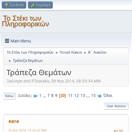
Σύνδεση
Εγγραφή
Το Στέκι των
Πληροφορικών
Main Menu
Το Στέκι των Πληροφορικών
Γενικό Λύκειο
Β΄ Λυκείου
►
►
Τράπεζα Θεμάτων
►
Τράπεζα Θεμάτων
Ξεκίνησε από P.Tsiotakis, 09 Νοε 2014, 08:50:54 ΜΜ
1
...
7
8
9
11
12
13
...
15
Όλοι
Σελίδες
10
Κάτω
User Actions
eara
05 Δεκ 2014, 11:22:02 ΜΜ
#135