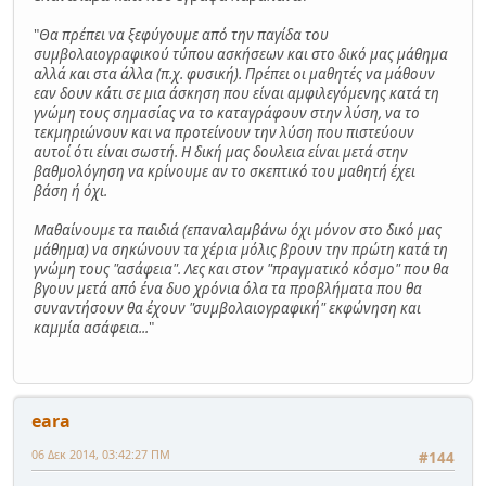
"
Θα πρέπει να ξεφύγουμε από την παγίδα του
συμβολαιογραφικού τύπου ασκήσεων και στο δικό μας μάθημα
αλλά και στα άλλα (π.χ. φυσική). Πρέπει οι μαθητές να μάθουν
εαν δουν κάτι σε μια άσκηση που είναι αμφιλεγόμενης κατά τη
γνώμη τους σημασίας να το καταγράφουν στην λύση, να το
τεκμηριώνουν και να προτείνουν την λύση που πιστεύουν
αυτοί ότι είναι σωστή. Η δική μας δουλεια είναι μετά στην
βαθμολόγηση να κρίνουμε αν το σκεπτικό του μαθητή έχει
βάση ή όχι.
Μαθαίνουμε τα παιδιά (επαναλαμβάνω όχι μόνον στο δικό μας
μάθημα) να σηκώνουν τα χέρια μόλις βρουν την πρώτη κατά τη
γνώμη τους "ασάφεια". Λες και στον "πραγματικό κόσμο" που θα
βγουν μετά από ένα δυο χρόνια όλα τα προβλήματα που θα
συναντήσουν θα έχουν "συμβολαιογραφική" εκφώνηση και
καμμία ασάφεια...
"
eara
06 Δεκ 2014, 03:42:27 ΠΜ
#144