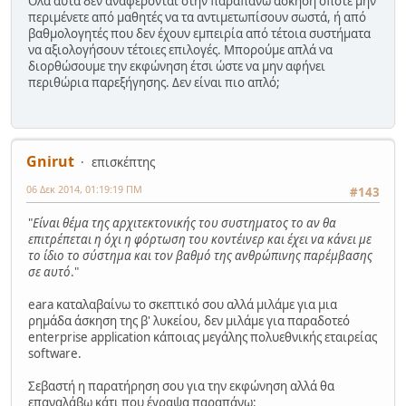
Ολα αυτά δεν αναφέρονται στην παραπάνω άσκηση οπότε μην
περιμένετε από μαθητές να τα αντιμετωπίσουν σωστά, ή από
βαθμολογητές που δεν έχουν εμπειρία από τέτοια συστήματα
να αξιολογήσουν τέτοιες επιλογές. Μπορούμε απλά να
διορθώσουμε την εκφώνηση έτσι ώστε να μην αφήνει
περιθώρια παρεξήγησης. Δεν είναι πιο απλό;
Gnirut
επισκέπτης
06 Δεκ 2014, 01:19:19 ΠΜ
#143
"
Είναι θέμα της αρχιτεκτονικής του συστηματος το αν θα
επιτρέπεται η όχι η φόρτωση του κοντέινερ και έχει να κάνει με
το ίδιο το σύστημα και τον βαθμό της ανθρώπινης παρέμβασης
σε αυτό
."
eara καταλαβαίνω το σκεπτικό σου αλλά μιλάμε για μια
ρημάδα άσκηση της β' λυκείου, δεν μιλάμε για παραδοτεό
enterprise application κάποιας μεγάλης πολυεθνικής εταιρείας
software.
Σεβαστή η παρατήρηση σου για την εκφώνηση αλλά θα
επαναλάβω κάτι που έγραψα παραπάνω: