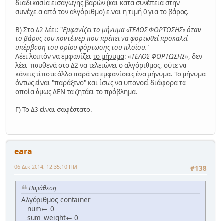
διαδικασία εισαγωγης βαρών (και κατα συνέπεια στην
Εμφάνισε
"ΤΕΛΟΣ 
συνέχεια από τον αλγόριθμο) είναι η τιμή 0 για το βάρος.
ΦΟΡΤΩΣΗΣ"
Τέλος_αν
Β) Στο Δ2 λέει: "
Εμφανίζει το μήνυμα «ΤΕΛΟΣ ΦΟΡΤΩΣΗΣ» όταν
το βάρος του κοντέινερ που πρέπει να φορτωθεί προκαλεί
Εμφάνισε
"Enter container 
υπέρβαση του ορίου φόρτωσης του πλοίου.
"
no."
, num+
1
, 
" weight"
Λέει λοιπόν να εμφανίζει
το μήνυμα
: «
ΤΕΛΟΣ ΦΟΡΤΩΣΗΣ
», δεν
Διάβασε
 cont_weight
λέει πουθενά στο Δ2 να τελειώνει ο αλγόριθμος, ούτε να
Τέλος_επανάληψης
κάνεις τίποτε άλλο παρά να εμφανίσεις ένα μήνυμα. Το μήνυμα
όντως είναι "παράξενο" και ίσως να υπονοεί διάφορα τα
Εμφάνισε
"Πλήθος container: "
, num
οποία όμως ΔΕΝ τα ζητάει το πρόβλημα.
Τέλος
 container
Γ) Το Δ3 είναι σαφέστατο.
eara
06 Δεκ 2014, 12:35:10 ΠΜ
#138
Παράθεση
Αλγόριθμος container
num← 0
sum_weight← 0