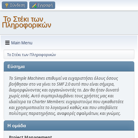
Σύνδεση
Εγγραφή
Το Στέκι των
Πληροφορικών
Main Menu
Το Στέκι των Πληροφορικών
Εύσημα
Το Simple Machines επιθυμεί να ευχαριστήσει όλους όσους
βοήθησαν στο να γίνει το SMF 2.0 αυτό που είναι σήμερα,
διαμορφώνοντας και οργανώνοντάς το. Δεν θα ήταν δυνατό
χωρίς εσάς. Αυτό συμπεριλαμβάνει τους χρήστες μας και
ιδιαίτερα τα Charter Members: ευχαριστούμε που εγκαθιστάτε
και χρησιμοποιείτε το λογισμικό καθώς και που υποβάλετε
πολύτιμες παρατηρήσεις, αναφορές σφαλμάτων, και γνώμες.
Η ομάδα
Project Management