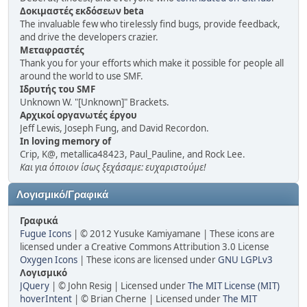
Δοκιμαστές εκδόσεων beta
The invaluable few who tirelessly find bugs, provide feedback,
and drive the developers crazier.
Μεταφραστές
Thank you for your efforts which make it possible for people all
around the world to use SMF.
Ιδρυτής του SMF
Unknown W. "[Unknown]" Brackets.
Αρχικοί οργανωτές έργου
Jeff Lewis, Joseph Fung, and David Recordon.
In loving memory of
Crip, K@, metallica48423, Paul_Pauline, and Rock Lee.
Και για όποιον ίσως ξεχάσαμε: ευχαριστούμε!
Λογισμικό/Γραφικά
Γραφικά
Fugue Icons
| © 2012 Yusuke Kamiyamane | These icons are
licensed under a Creative Commons Attribution 3.0 License
Oxygen Icons
| These icons are licensed under
GNU LGPLv3
Λογισμικό
JQuery
| © John Resig | Licensed under
The MIT License (MIT)
hoverIntent
| © Brian Cherne | Licensed under
The MIT