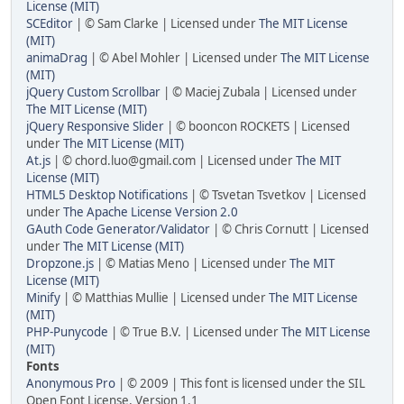
License (MIT)
SCEditor
| © Sam Clarke | Licensed under
The MIT License
(MIT)
animaDrag
| © Abel Mohler | Licensed under
The MIT License
(MIT)
jQuery Custom Scrollbar
| © Maciej Zubala | Licensed under
The MIT License (MIT)
jQuery Responsive Slider
| © booncon ROCKETS | Licensed
under
The MIT License (MIT)
At.js
| © chord.luo@gmail.com | Licensed under
The MIT
License (MIT)
HTML5 Desktop Notifications
| © Tsvetan Tsvetkov | Licensed
under
The Apache License Version 2.0
GAuth Code Generator/Validator
| © Chris Cornutt | Licensed
under
The MIT License (MIT)
Dropzone.js
| © Matias Meno | Licensed under
The MIT
License (MIT)
Minify
| © Matthias Mullie | Licensed under
The MIT License
(MIT)
PHP-Punycode
| © True B.V. | Licensed under
The MIT License
(MIT)
Fonts
Anonymous Pro
| © 2009 | This font is licensed under the SIL
Open Font License, Version 1.1