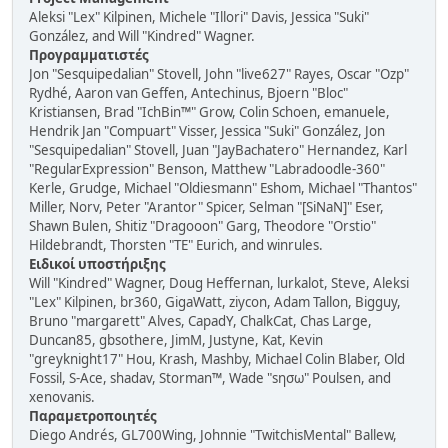
Aleksi "Lex" Kilpinen, Michele "Illori" Davis, Jessica "Suki"
González, and Will "Kindred" Wagner.
Προγραμματιστές
Jon "Sesquipedalian" Stovell, John "live627" Rayes, Oscar "Ozp"
Rydhé, Aaron van Geffen, Antechinus, Bjoern "Bloc"
Kristiansen, Brad "IchBin™" Grow, Colin Schoen, emanuele,
Hendrik Jan "Compuart" Visser, Jessica "Suki" González, Jon
"Sesquipedalian" Stovell, Juan "JayBachatero" Hernandez, Karl
"RegularExpression" Benson, Matthew "Labradoodle-360"
Kerle, Grudge, Michael "Oldiesmann" Eshom, Michael "Thantos"
Miller, Norv, Peter "Arantor" Spicer, Selman "[SiNaN]" Eser,
Shawn Bulen, Shitiz "Dragooon" Garg, Theodore "Orstio"
Hildebrandt, Thorsten "TE" Eurich, and winrules.
Ειδικοί υποστήριξης
Will "Kindred" Wagner, Doug Heffernan, lurkalot, Steve, Aleksi
"Lex" Kilpinen, br360, GigaWatt, ziycon, Adam Tallon, Bigguy,
Bruno "margarett" Alves, CapadY, ChalkCat, Chas Large,
Duncan85, gbsothere, JimM, Justyne, Kat, Kevin
"greyknight17" Hou, Krash, Mashby, Michael Colin Blaber, Old
Fossil, S-Ace, shadav, Storman™, Wade "sησω" Poulsen, and
xenovanis.
Παραμετροποιητές
Diego Andrés, GL700Wing, Johnnie "TwitchisMental" Ballew,