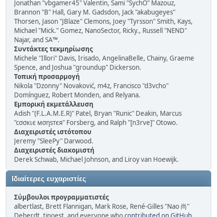
Jonathan "vbgamer45" Valentin, Sami "SychO" Mazouz,
Brannon "B" Hall, Gary M. Gadsdon, Jack "akabugeyes"
Thorsen, Jason "JBlaze" Clemons, Joey "Tyrsson" Smith, Kays,
Michael "Mick." Gomez, NanoSector, Ricky., Russell "NEND"
Najar, and SA™.
Συντάκτες τεκμηρίωσης
Michele "Illori" Davis, Irisado, AngelinaBelle, Chainy, Graeme
Spence, and Joshua "groundup" Dickerson.
Τοπική προσαρμογή
Nikola "Dzonny" Novaković, m4z, Francisco "d3vcho"
Domínguez, Robert Monden, and Relyana.
Εμπορική εκμετάλλευση
Adish "(F.L.A.M.E.R)" Patel, Bryan "Runic" Deakin, Marcus
"cσσкιє мσηѕтєя" Forsberg, and Ralph "[n3rve]" Otowo.
Διαχειριστές ιστότοπου
Jeremy "SleePy" Darwood.
Διαχειριστές διακομιστή
Derek Schwab, Michael Johnson, and Liroy van Hoewijk.
Ιδιαίτερες ευχαριστίες
Σύμβουλοι προγραμματιστές
albertlast, Brett Flannigan, Mark Rose, René-Gilles "Nao 尚"
Deberdt, tinoest, and everyone who
contributed on GitHub
.