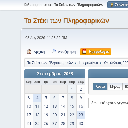
Καλωσορίσατε στο
Το Στέκι των Πληροφορικών
.
Σύνδεσ
Το Στέκι των Πληροφορικών
08 Αυγ 2026, 11:53:25 ΠΜ
Αρχική
Αναζήτηση
Ημερολόγιο
Το Στέκι των Πληροφορικών
Ημερολόγιο
Οκτώβριος 20
►
►
Σεπτέμβριος 2023
Κυρ
Δευ
Τρι
Τετ
Πεμ
Παρ
Σαβ
Λίστα
Μήνας
Ε
1
2
3
4
5
6
7
8
9
Δεν υπάρχουν γεγον
10
11
12
13
14
15
16
17
18
19
20
21
22
23
24
25
26
27
28
29
30