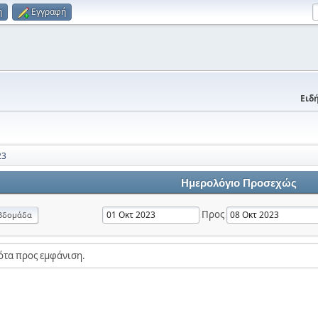
η
Εγγραφή
Ειδή
23
Ημερολόγιο Προσεχώς
Προς
βδομάδα
ότα προς εμφάνιση.