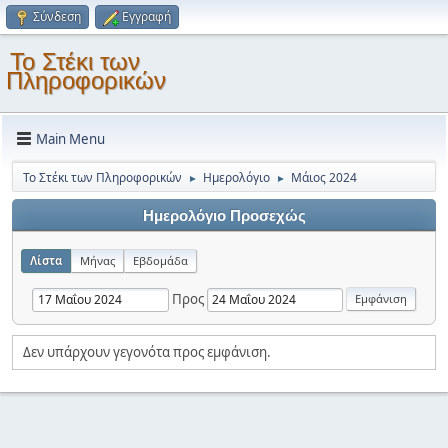
Σύνδεση
Εγγραφή
Το Στέκι των
Πληροφορικών
Main Menu
Το Στέκι των Πληροφορικών
Ημερολόγιο
Μάιος 2024
►
►
Ημερολόγιο Προσεχώς
Λίστα
Μήνας
Εβδομάδα
Προς
Δεν υπάρχουν γεγονότα προς εμφάνιση.