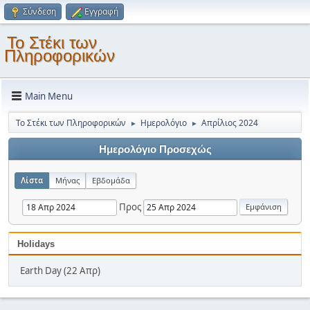
Σύνδεση
Εγγραφή
Το Στέκι των
Πληροφορικών
Main Menu
Το Στέκι των Πληροφορικών
Ημερολόγιο
Απρίλιος 2024
►
►
Ημερολόγιο Προσεχώς
Λίστα
Μήνας
Εβδομάδα
Προς
Holidays
Earth Day (22 Απρ)