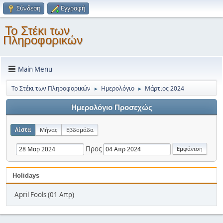
Σύνδεση
Εγγραφή
Το Στέκι των
Πληροφορικών
Main Menu
Το Στέκι των Πληροφορικών
Ημερολόγιο
Μάρτιος 2024
►
►
Ημερολόγιο Προσεχώς
Λίστα
Μήνας
Εβδομάδα
Προς
Holidays
April Fools (01 Απρ)