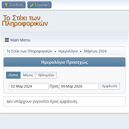
Σύνδεση
Εγγραφή
Το Στέκι των
Πληροφορικών
Main Menu
Το Στέκι των Πληροφορικών
Ημερολόγιο
Μάρτιος 2024
►
►
Ημερολόγιο Προσεχώς
Λίστα
Μήνας
Εβδομάδα
Προς
Δεν υπάρχουν γεγονότα προς εμφάνιση.