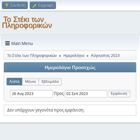
Σύνδεση
Εγγραφή
Το Στέκι των
Πληροφορικών
Main Menu
Το Στέκι των Πληροφορικών
Ημερολόγιο
Αύγουστος 2023
►
►
Ημερολόγιο Προσεχώς
Λίστα
Μήνας
Εβδομάδα
Προς
Δεν υπάρχουν γεγονότα προς εμφάνιση.