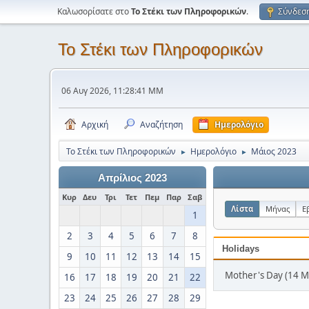
Καλωσορίσατε στο
Το Στέκι των Πληροφορικών
.
Σύνδεσ
Το Στέκι των Πληροφορικών
06 Αυγ 2026, 11:28:41 ΜΜ
Αρχική
Αναζήτηση
Ημερολόγιο
Το Στέκι των Πληροφορικών
Ημερολόγιο
Μάιος 2023
►
►
Απρίλιος 2023
Κυρ
Δευ
Τρι
Τετ
Πεμ
Παρ
Σαβ
Λίστα
Μήνας
Ε
1
2
3
4
5
6
7
8
Holidays
9
10
11
12
13
14
15
Mother's Day (14 Μ
16
17
18
19
20
21
22
23
24
25
26
27
28
29