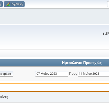
η
Εγγραφή
Ειδή
Ημερολόγιο Προσεχώς
Προς
βδομάδα
αΐου)