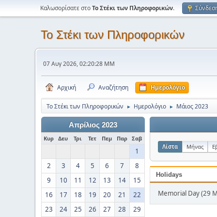
Καλωσορίσατε στο
Το Στέκι των Πληροφορικών
.
Σύνδεσ
Το Στέκι των Πληροφορικών
07 Αυγ 2026, 02:20:28 ΜΜ
Αρχική
Αναζήτηση
Ημερολόγιο
Το Στέκι των Πληροφορικών
Ημερολόγιο
Μάιος 2023
►
►
Απρίλιος 2023
Κυρ
Δευ
Τρι
Τετ
Πεμ
Παρ
Σαβ
Λίστα
Μήνας
Ε
1
2
3
4
5
6
7
8
Holidays
9
10
11
12
13
14
15
Memorial Day (29 
16
17
18
19
20
21
22
23
24
25
26
27
28
29