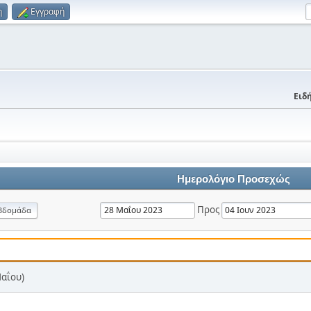
η
Εγγραφή
Ειδή
Ημερολόγιο Προσεχώς
Προς
βδομάδα
Μαΐου)