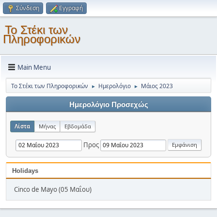
Σύνδεση
Εγγραφή
Το Στέκι των
Πληροφορικών
Main Menu
Το Στέκι των Πληροφορικών
Ημερολόγιο
Μάιος 2023
►
►
Ημερολόγιο Προσεχώς
Λίστα
Μήνας
Εβδομάδα
Προς
Holidays
Cinco de Mayo (05 Μαΐου)