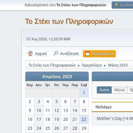
Καλωσορίσατε στο
Το Στέκι των Πληροφορικών
.
Σύνδεσ
Το Στέκι των Πληροφορικών
07 Αυγ 2026, 12:20:59 ΜΜ
Αρχική
Αναζήτηση
Ημερολόγιο
Το Στέκι των Πληροφορικών
Ημερολόγιο
Μάιος 2023
►
►
Απρίλιος 2023
Κυρ
Δευ
Τρι
Τετ
Πεμ
Παρ
Σαβ
Λίστα
Μήνας
Ε
1
2
3
4
5
6
7
8
Holidays
9
10
11
12
13
14
15
Mother's Day (14 Μ
16
17
18
19
20
21
22
23
24
25
26
27
28
29