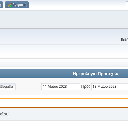
η
Εγγραφή
Ειδή
Ημερολόγιο Προσεχώς
Προς
βδομάδα
αΐου)