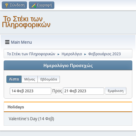
Σύνδεση
Εγγραφή
Το Στέκι των
Πληροφορικών
Main Menu
Το Στέκι των Πληροφορικών
Ημερολόγιο
Φεβρουάριος 2023
►
►
Ημερολόγιο Προσεχώς
Λίστα
Μήνας
Εβδομάδα
Προς
Holidays
Valentine's Day (14 Φεβ)