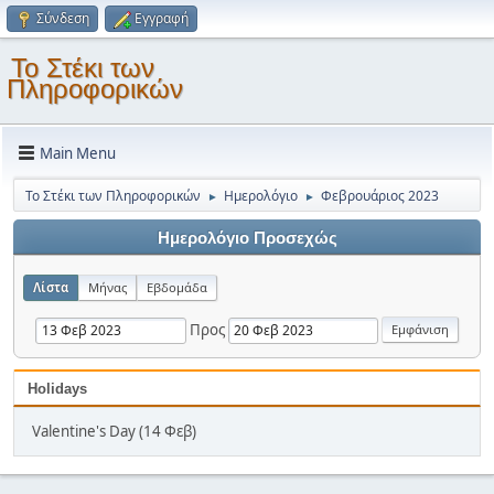
Σύνδεση
Εγγραφή
Το Στέκι των
Πληροφορικών
Main Menu
Το Στέκι των Πληροφορικών
Ημερολόγιο
Φεβρουάριος 2023
►
►
Ημερολόγιο Προσεχώς
Λίστα
Μήνας
Εβδομάδα
Προς
Holidays
Valentine's Day (14 Φεβ)