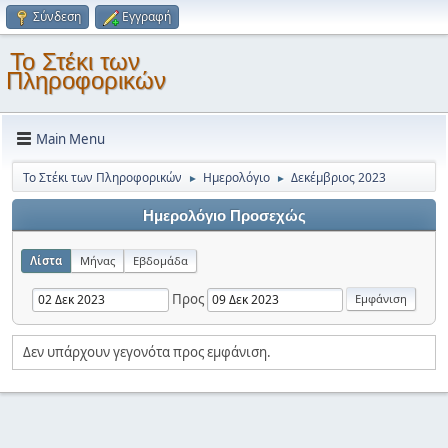
Σύνδεση
Εγγραφή
Το Στέκι των
Πληροφορικών
Main Menu
Το Στέκι των Πληροφορικών
Ημερολόγιο
Δεκέμβριος 2023
►
►
Ημερολόγιο Προσεχώς
Λίστα
Μήνας
Εβδομάδα
Προς
Δεν υπάρχουν γεγονότα προς εμφάνιση.