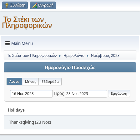
Σύνδεση
Εγγραφή
Το Στέκι των
Πληροφορικών
Main Menu
Το Στέκι των Πληροφορικών
Ημερολόγιο
Νοέμβριος 2023
►
►
Ημερολόγιο Προσεχώς
Λίστα
Μήνας
Εβδομάδα
Προς
Holidays
Thanksgiving (23 Νοε)