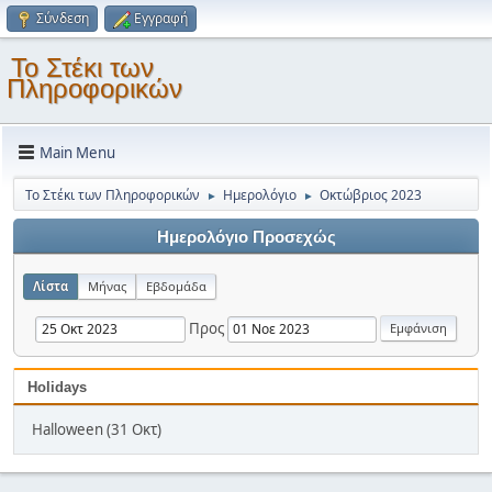
Σύνδεση
Εγγραφή
Το Στέκι των
Πληροφορικών
Main Menu
Το Στέκι των Πληροφορικών
Ημερολόγιο
Οκτώβριος 2023
►
►
Ημερολόγιο Προσεχώς
Λίστα
Μήνας
Εβδομάδα
Προς
Holidays
Halloween (31 Οκτ)