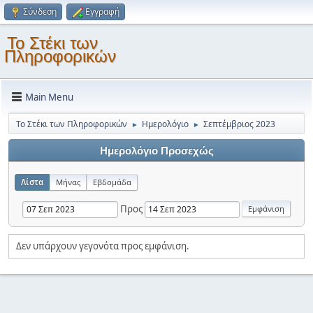
Σύνδεση
Εγγραφή
Το Στέκι των
Πληροφορικών
Main Menu
Το Στέκι των Πληροφορικών
Ημερολόγιο
Σεπτέμβριος 2023
►
►
Ημερολόγιο Προσεχώς
Λίστα
Μήνας
Εβδομάδα
Προς
Δεν υπάρχουν γεγονότα προς εμφάνιση.