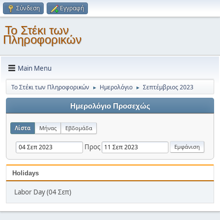
Σύνδεση
Εγγραφή
Το Στέκι των
Πληροφορικών
Main Menu
Το Στέκι των Πληροφορικών
Ημερολόγιο
Σεπτέμβριος 2023
►
►
Ημερολόγιο Προσεχώς
Λίστα
Μήνας
Εβδομάδα
Προς
Holidays
Labor Day (04 Σεπ)