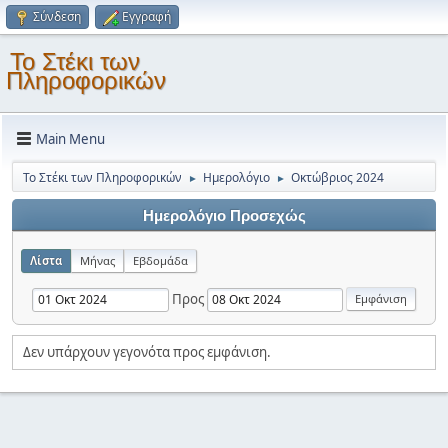
Σύνδεση
Εγγραφή
Το Στέκι των
Πληροφορικών
Main Menu
Το Στέκι των Πληροφορικών
Ημερολόγιο
Οκτώβριος 2024
►
►
Ημερολόγιο Προσεχώς
Λίστα
Μήνας
Εβδομάδα
Προς
Δεν υπάρχουν γεγονότα προς εμφάνιση.