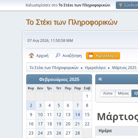
Καλωσορίσατε στο
Το Στέκι των Πληροφορικών
.
Σύνδεσ
Το Στέκι των Πληροφορικών
07 Αυγ 2026, 11:50:58 ΜΜ
Αρχική
Αναζήτηση
Ημερολόγιο
Το Στέκι των Πληροφορικών
Ημερολόγιο
Μάρτιος 2025
►
►
«
Φεβρουάριος 2025
Κυρ
Δευ
Τρι
Τετ
Πεμ
Παρ
Σαβ
Λίστα
Μήνας
Ε
1
2
3
4
5
6
7
8
Μάρτιο
9
10
11
12
13
14
15
16
17
18
19
20
21
22
Ημέρα
23
24
25
26
27
28