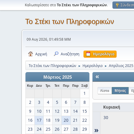
Καλωσορίσατε στο
Το Στέκι των Πληροφορικών
.
Σύνδεσ
Το Στέκι των Πληροφορικών
09 Αυγ 2026, 01:49:58 ΜΜ
Αρχική
Αναζήτηση
Ημερολόγιο
Το Στέκι των Πληροφορικών
Ημερολόγιο
Απρίλιος 2025
►
►
«
Μάρτιος 2025
Κυρ
Δευ
Τρι
Τετ
Πεμ
Παρ
Σαβ
Λίστα
Μήνας
Ε
1
2
3
4
5
6
7
8
Κυριακή
9
10
11
12
13
14
15
30
16
17
18
19
20
21
22
»
23
24
25
26
27
28
29