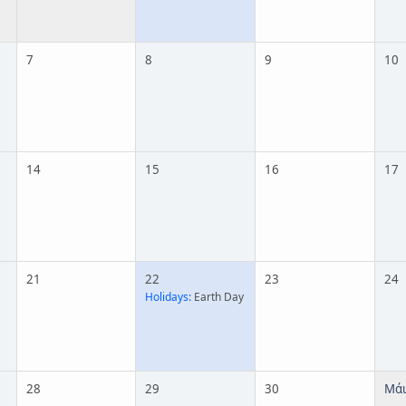
7
8
9
10
14
15
16
17
21
22
23
24
Holidays:
Earth Day
28
29
30
Μάι