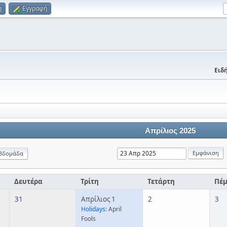
η
Εγγραφή
Ειδή
Απρίλιος 2025
βδομάδα
Δευτέρα
Τρίτη
Τετάρτη
Πέ
31
Απρίλιος 1
2
3
Holidays:
April
Fools