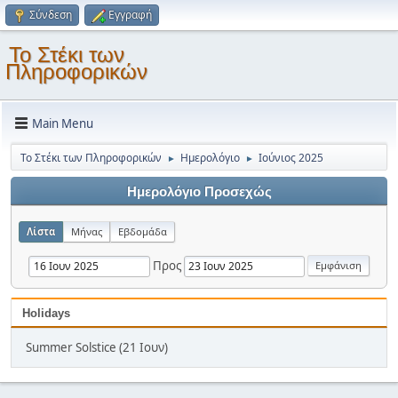
Σύνδεση
Εγγραφή
Το Στέκι των
Πληροφορικών
Main Menu
Το Στέκι των Πληροφορικών
Ημερολόγιο
Ιούνιος 2025
►
►
Ημερολόγιο Προσεχώς
Λίστα
Μήνας
Εβδομάδα
Προς
Holidays
Summer Solstice (21 Ιουν)