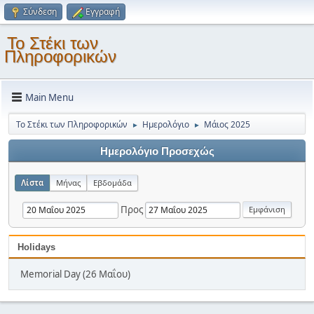
Σύνδεση
Εγγραφή
Το Στέκι των
Πληροφορικών
Main Menu
Το Στέκι των Πληροφορικών
Ημερολόγιο
Μάιος 2025
►
►
Ημερολόγιο Προσεχώς
Λίστα
Μήνας
Εβδομάδα
Προς
Holidays
Memorial Day (26 Μαΐου)