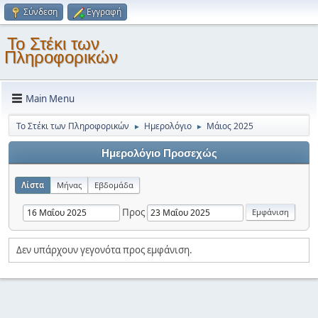
Σύνδεση
Εγγραφή
Το Στέκι των
Πληροφορικών
Main Menu
Το Στέκι των Πληροφορικών
Ημερολόγιο
Μάιος 2025
►
►
Ημερολόγιο Προσεχώς
Λίστα
Μήνας
Εβδομάδα
Προς
Δεν υπάρχουν γεγονότα προς εμφάνιση.