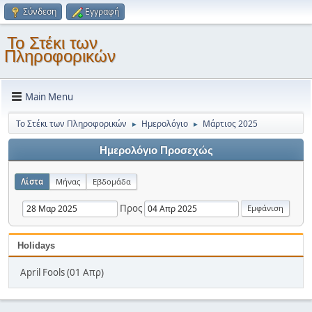
Σύνδεση
Εγγραφή
Το Στέκι των
Πληροφορικών
Main Menu
Το Στέκι των Πληροφορικών
Ημερολόγιο
Μάρτιος 2025
►
►
Ημερολόγιο Προσεχώς
Λίστα
Μήνας
Εβδομάδα
Προς
Holidays
April Fools (01 Απρ)